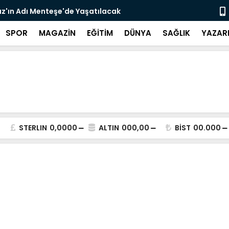
z'ın Adı Menteşe'de Yaşatılacak
Emekli Kafe
SPOR
MAGAZİN
EĞİTİM
DÜNYA
SAĞLIK
YAZAR
STERLIN
0,0000
ALTIN
000,00
BİST
00.000