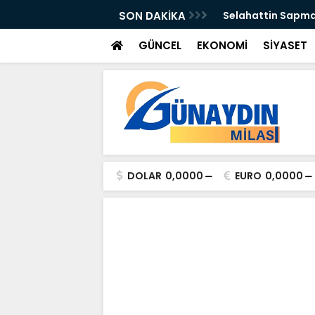
n Önleyebiliriz" Çağrısı
SON DAKİKA
Selahattin Sapma
GÜNCEL
EKONOMİ
SİYASET
DOLAR
0,0000
EURO
0,0000