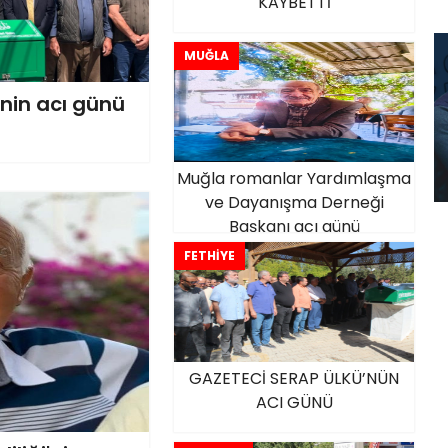
KAYBETTİ
MUĞLA
inin acı günü
Muğla romanlar Yardımlaşma
ve Dayanışma Derneği
Başkanı acı günü
FETHİYE
GAZETECİ SERAP ÜLKÜ’NÜN
ACI GÜNÜ