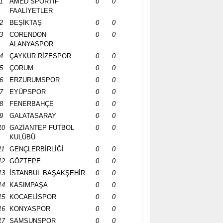
1
AMED SPORTİF
0
0
FAALİYETLER
2
BEŞİKTAŞ
0
0
3
CORENDON
0
0
ALANYASPOR
4
ÇAYKUR RİZESPOR
0
0
5
ÇORUM
0
0
6
ERZURUMSPOR
0
0
7
EYÜPSPOR
0
0
8
FENERBAHÇE
0
0
9
GALATASARAY
0
0
10
GAZİANTEP FUTBOL
0
0
KULÜBÜ
11
GENÇLERBİRLİĞİ
0
0
12
GÖZTEPE
0
0
13
İSTANBUL BAŞAKŞEHİR
0
0
14
KASIMPAŞA
0
0
15
KOCAELİSPOR
0
0
16
KONYASPOR
0
0
17
SAMSUNSPOR
0
0