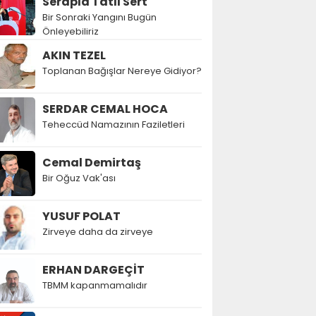
Serapla Tatlı Sert
Bir Sonraki Yangını Bugün
Önleyebiliriz
AKIN TEZEL
Toplanan Bağışlar Nereye Gidiyor?
SERDAR CEMAL HOCA
Teheccüd Namazının Faziletleri
Cemal Demirtaş
Bir Oğuz Vak'ası
YUSUF POLAT
Zirveye daha da zirveye
ERHAN DARGEÇİT
TBMM kapanmamalıdır