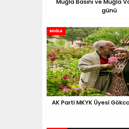
Muğla Basını ve Muğla Vali
günü
MUĞLA
AK Parti MKYK Üyesi Gökca