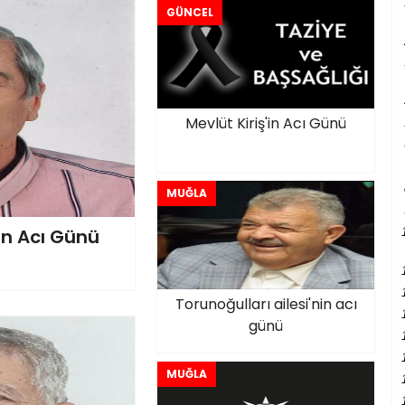
GÜNCEL
Mevlüt Kiriş'in Acı Günü
MUĞLA
'in Acı Günü
Torunoğulları ailesi'nin acı
günü
MUĞLA