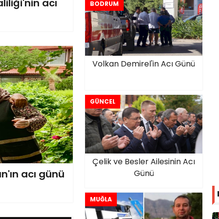
liği'nin acı
BODRUM
Volkan Demirel'in Acı Günü
GÜNCEL
Çelik ve Besler Ailesinin Acı
n'ın acı günü
Günü
MUĞLA