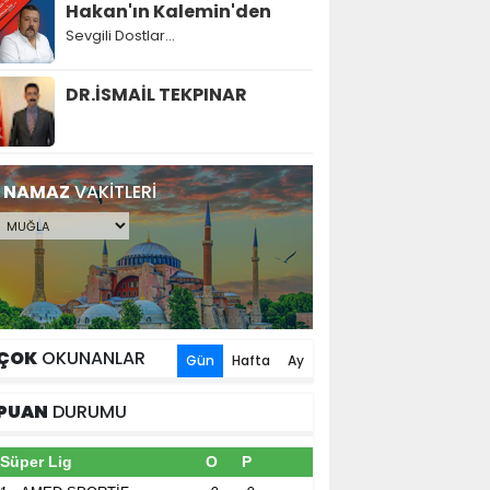
Hakan'ın Kalemin'den
Sevgili Dostlar...
DR.İSMAİL TEKPINAR
NAMAZ
VAKİTLERİ
ÇOK
OKUNANLAR
Gün
Hafta
Ay
PUAN
DURUMU
Süper Lig
O
P