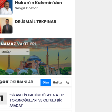
Hakan'ın Kalemin'den
Sevgili Dostlar...
DR.İSMAİL TEKPINAR
NAMAZ
VAKİTLERİ
ÇOK
OKUNANLAR
Gün
Hafta
Ay
“SİYASETİN KALBİ MUĞLA’DA ATTI:
1
TORUNOĞULLARI VE OLTULU BİR
ARADA!”