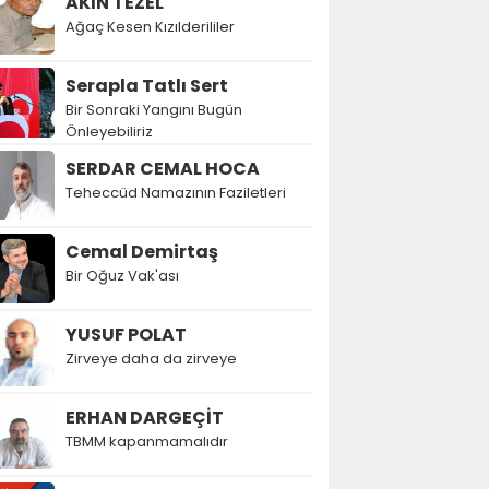
AKIN TEZEL
Ağaç Kesen Kızılderililer
Serapla Tatlı Sert
Bir Sonraki Yangını Bugün
Önleyebiliriz
SERDAR CEMAL HOCA
Teheccüd Namazının Faziletleri
Cemal Demirtaş
Bir Oğuz Vak'ası
YUSUF POLAT
Zirveye daha da zirveye
ERHAN DARGEÇİT
TBMM kapanmamalıdır