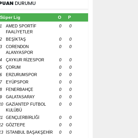
PUAN
DURUMU
Süper Lig
O
P
1
AMED SPORTİF
0
0
FAALİYETLER
2
BEŞİKTAŞ
0
0
3
CORENDON
0
0
ALANYASPOR
4
ÇAYKUR RİZESPOR
0
0
5
ÇORUM
0
0
6
ERZURUMSPOR
0
0
7
EYÜPSPOR
0
0
8
FENERBAHÇE
0
0
9
GALATASARAY
0
0
10
GAZİANTEP FUTBOL
0
0
KULÜBÜ
11
GENÇLERBİRLİĞİ
0
0
12
GÖZTEPE
0
0
13
İSTANBUL BAŞAKŞEHİR
0
0