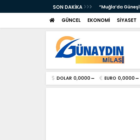
’DA ATTI: TORUNOĞULLARI VE OLTULU BİR
SON DAKİKA
“Muğla’da Güneşli 
GÜNCEL
EKONOMİ
SİYASET
DOLAR
0,0000
EURO
0,0000