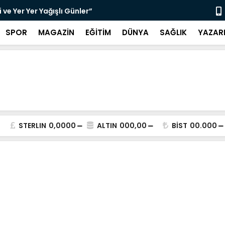
ve Yer Yer Yağışlı Günler”
“Sosyolog A
SPOR
MAGAZİN
EĞİTİM
DÜNYA
SAĞLIK
YAZAR
STERLIN
0,0000
ALTIN
000,00
BİST
00.000