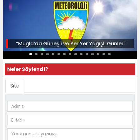
“Muğla’da Güneşli ve Yer Yer Yağışlı Günler”
Neler Söylendi?
Site