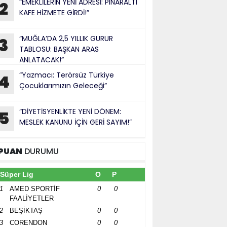
“EMEKLİLERİN YENİ ADRESİ: PINARALTI
2
KAFE HİZMETE GİRDİ!”
“MUĞLA’DA 2,5 YILLIK GURUR
3
TABLOSU: BAŞKAN ARAS
ANLATACAK!”
“Yazmacı: Terörsüz Türkiye
4
Çocuklarımızın Geleceği”
“DİYETİSYENLİKTE YENİ DÖNEM:
5
MESLEK KANUNU İÇİN GERİ SAYIM!”
PUAN
DURUMU
Süper Lig
O
P
1
AMED SPORTİF
0
0
FAALİYETLER
2
BEŞİKTAŞ
0
0
3
CORENDON
0
0