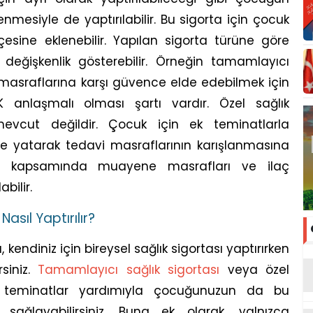
nmesiyle de yaptırılabilir. Bu sigorta için çocuk
sine eklenebilir. Yapılan sigorta türüne göre
değişkenlik gösterebilir. Örneğin tamamlayıcı
k masraflarına karşı güvence elde edebilmek için
anlaşmalı olması şartı vardır. Özel sağlık
vcut değildir. Çocuk için ek teminatlarla
 ve yatarak tedavi masraflarının karışlanmasına
tası kapsamında muayene masrafları ve ilaç
bilir.
Nasıl Yaptırılır?
ı, kendiniz için bireysel sağlık sigortası yaptırırken
siniz.
Tamamlayıcı sağlık sigortası
veya özel
ek teminatlar yardımıyla çocuğunuzun da bu
 sağlayabilirsiniz. Buna ek olarak, yalnızca