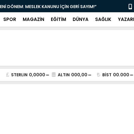
YENİ DÖNEM: MESLEK KANUNU İÇİN GERİ SAYIM!”
“DAMLIBOĞA
SPOR
MAGAZİN
EĞİTİM
DÜNYA
SAĞLIK
YAZAR
STERLIN
0,0000
ALTIN
000,00
BİST
00.000