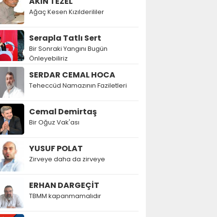
AKIN TEZEL
Ağaç Kesen Kızılderililer
Serapla Tatlı Sert
Bir Sonraki Yangını Bugün
Önleyebiliriz
SERDAR CEMAL HOCA
Teheccüd Namazının Faziletleri
Cemal Demirtaş
Bir Oğuz Vak'ası
YUSUF POLAT
Zirveye daha da zirveye
ERHAN DARGEÇİT
TBMM kapanmamalıdır