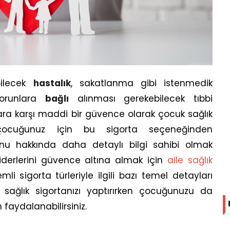
ebilecek
hastalık
, sakatlanma gibi istenmedik
orunlara
bağlı
alınması gerekebilecek tıbbi
ara karşı maddi bir güvence olarak çocuk sağlık
er çocuğunuz için bu sigorta seçeneğinden
onu hakkında daha detaylı bilgi sahibi olmak
k giderlerini güvence altına almak için
aile sağlık
mli sigorta türleriyle ilgili bazı temel detayları
el sağlık sigortanızı yaptırırken çocuğunuzu da
 faydalanabilirsiniz.