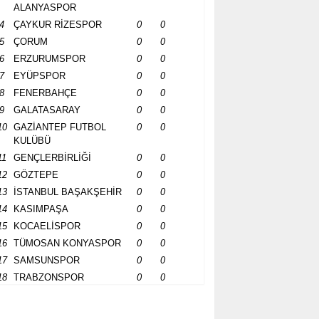
ALANYASPOR
4
ÇAYKUR RİZESPOR
0
0
5
ÇORUM
0
0
6
ERZURUMSPOR
0
0
7
EYÜPSPOR
0
0
8
FENERBAHÇE
0
0
9
GALATASARAY
0
0
10
GAZİANTEP FUTBOL
0
0
KULÜBÜ
11
GENÇLERBİRLİĞİ
0
0
12
GÖZTEPE
0
0
13
İSTANBUL BAŞAKŞEHİR
0
0
14
KASIMPAŞA
0
0
15
KOCAELİSPOR
0
0
16
TÜMOSAN KONYASPOR
0
0
17
SAMSUNSPOR
0
0
18
TRABZONSPOR
0
0