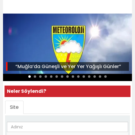
“Muğla’da Güneşli ve Yer Yer Yağışlı Günler”
Neler Söylendi?
Site