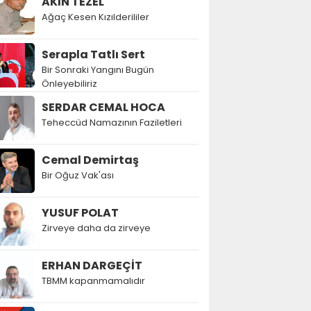
AKIN TEZEL
Ağaç Kesen Kızılderililer
Serapla Tatlı Sert
Bir Sonraki Yangını Bugün
Önleyebiliriz
SERDAR CEMAL HOCA
Teheccüd Namazının Faziletleri
Cemal Demirtaş
Bir Oğuz Vak'ası
YUSUF POLAT
Zirveye daha da zirveye
ERHAN DARGEÇİT
TBMM kapanmamalıdır