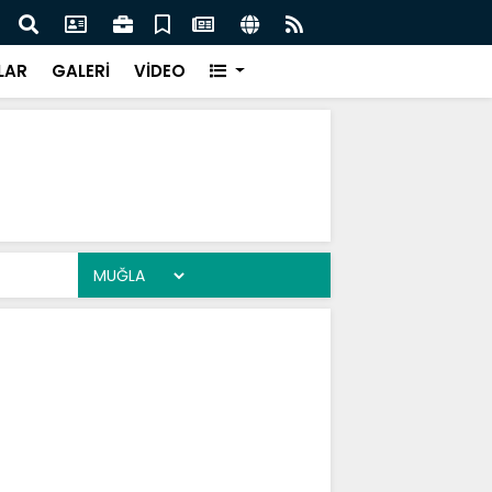
Z’DA KORKUTAN KAZA: TIR KONTROLDEN ÇIKTI!”
“MUĞ
LAR
GALERİ
VİDEO