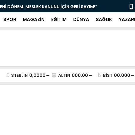
YENİ DÖNEM: MESLEK KANUNU İÇİN GERİ SAYIM!”
“DAMLIBOĞA
SPOR
MAGAZİN
EĞİTİM
DÜNYA
SAĞLIK
YAZAR
STERLIN
0,0000
ALTIN
000,00
BİST
00.000