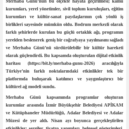
Merhaba Günü’nün bu ölçekte hayata geçirilmesi; kamu
kurumları, yerel yönetimler, sivil toplum kuruluşları, eğitim
kurumları ve kültür-sanat paydaşlarının çok yönlü iş
birlikleri sayesinde mümkün oldu. Bodrum merkezli olarak
farklı şehirlerde kurulan bu güçlü ortaklık ağı, programın
yerelden beslenerek geniş bir coğrafyaya yayılmasını sağladı
ve Merhaba Günü’nü sürdürülebilir bir kültür hareketi
olarak güçlendirdi. Bu kapsamda oluşturulan dijital etkinlik
haritası (https://bit.ly/merhaba-gunu-2026⁠) aracılığıyla
Türkiye’nin farklı noktalarındaki etkinlikler tek bir
platformda buluşarak katılımcı ve yaygınlaştırıcı bir
kültürel ağ modeli sundu.
Merhaba Günü kapsamında programlar oluşturan
kurumlar arasında İzmir Büyükşehir Belediyesi APİKAM
ve Kütüphaneler Müdürlüğü, Adalar Belediyesi ve Adalar
Müzesi de yer aldı. Nisan ayı boyunca gerçekleştirilen
etkinlikler; sergiler, tiyatro yapımları, belgesel gösterimleri,