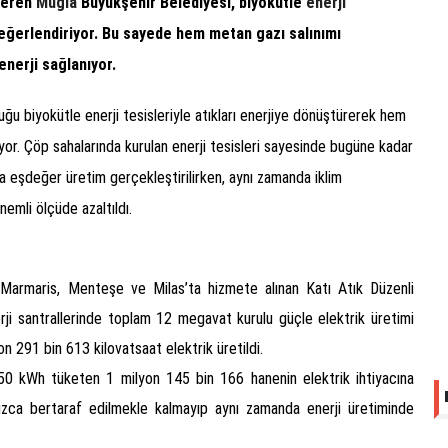
 veren
Muğla
Büyükşehir Belediyesi, biyokütle
enerji
ğerlendiriyor. Bu sayede hem metan gazı salınımı
nerji sağlanıyor.
ğu biyokütle enerji tesisleriyle atıkları enerjiye dönüştürerek hem
or. Çöp sahalarında kurulan enerji tesisleri sayesinde bugüne kadar
na eşdeğer üretim gerçekleştirilirken, aynı zamanda iklim
nemli ölçüde azaltıldı.
Marmaris, Menteşe ve Milas’ta hizmete alınan Katı Atık Düzenli
rji santrallerinde toplam 12 megavat kurulu güçle elektrik üretimi
n 291 bin 613 kilovatsaat elektrik üretildi.
 250 kWh tüketen 1 milyon 145 bin 166 hanenin elektrik ihtiyacına
nızca bertaraf edilmekle kalmayıp aynı zamanda enerji üretiminde