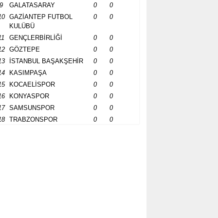
9
GALATASARAY
0
0
10
GAZİANTEP FUTBOL
0
0
KULÜBÜ
11
GENÇLERBİRLİĞİ
0
0
12
GÖZTEPE
0
0
13
İSTANBUL BAŞAKŞEHİR
0
0
14
KASIMPAŞA
0
0
15
KOCAELİSPOR
0
0
16
KONYASPOR
0
0
17
SAMSUNSPOR
0
0
18
TRABZONSPOR
0
0