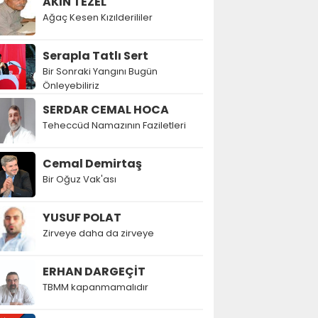
AKIN TEZEL
Ağaç Kesen Kızılderililer
Serapla Tatlı Sert
Bir Sonraki Yangını Bugün
Önleyebiliriz
SERDAR CEMAL HOCA
Teheccüd Namazının Faziletleri
Cemal Demirtaş
Bir Oğuz Vak'ası
YUSUF POLAT
Zirveye daha da zirveye
ERHAN DARGEÇİT
TBMM kapanmamalıdır