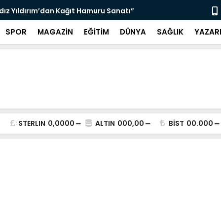
ldız Yıldırım’dan Kağıt Hamuru Sanatı”
“3 Bin 564 
SPOR
MAGAZİN
EĞİTİM
DÜNYA
SAĞLIK
YAZAR
STERLIN
0,0000
ALTIN
000,00
BİST
00.000