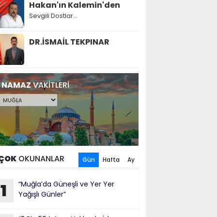
Hakan'ın Kalemin'den
Sevgili Dostlar...
DR.İSMAİL TEKPINAR
NAMAZ
VAKİTLERİ
ÇOK
OKUNANLAR
Gün
Hafta
Ay
“Muğla’da Güneşli ve Yer Yer
1
Yağışlı Günler”