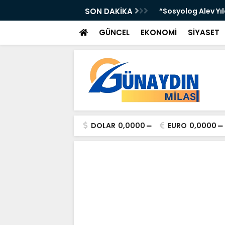
 Yer Yağışlı Günler”
SON DAKİKA
“Sosyolog Alev Yı
GÜNCEL
EKONOMİ
SİYASET
DOLAR
0,0000
EURO
0,0000