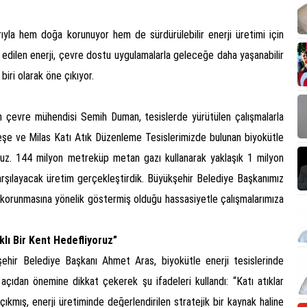
rıyla hem doğa korunuyor hem de sürdürülebilir enerji üretimi için
 edilen enerji, çevre dostu uygulamalarla geleceğe daha yaşanabilir
iri olarak öne çıkıyor.
 çevre mühendisi Semih Duman, tesislerde yürütülen çalışmalarla
nteşe ve Milas Katı Atık Düzenleme Tesislerimizde bulunan biyokütle
oruz. 144 milyon metreküp metan gazı kullanarak yaklaşık 1 milyon
karşılayacak üretim gerçekleştirdik. Büyükşehir Belediye Başkanımız
korunmasına yönelik göstermiş olduğu hassasiyetle çalışmalarımıza
klı Bir Kent Hedefliyoruz”
şehir Belediye Başkanı Ahmet Aras, biyokütle enerji tesislerinde
açıdan önemine dikkat çekerek şu ifadeleri kullandı: “Katı atıklar
ıkmış, enerji üretiminde değerlendirilen stratejik bir kaynak haline