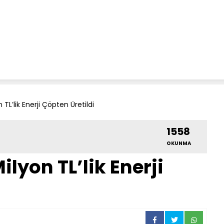
TL’lik Enerji Çöpten Üretildi
1558
OKUNMA
lyon TL’lik Enerji