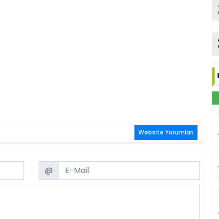
Website Yorumları
Email
@