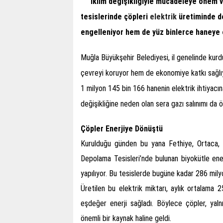
İklim değişikliğiyle mücadeleye önem
tesislerinde çöpleri
elektrik
üretiminde de
engelleniyor hem de yüz binlerce haneye e
Muğla Büyükşehir Belediyesi, il genelinde kurdu
çevreyi koruyor hem de ekonomiye katkı sağlıy
1 milyon 145 bin 166 hanenin elektrik ihtiyacı
değişikliğine neden olan sera gazı salınımı da ö
Çöpler Enerjiye Dönüştü
Kurulduğu günden bu yana Fethiye, Ortaca, 
Depolama Tesisleri’nde bulunan biyokütle ene
yapılıyor. Bu tesislerde bugüne kadar 286 milyo
Üretilen bu elektrik miktarı, aylık ortalama
eşdeğer enerji sağladı. Böylece çöpler, yal
önemli bir kaynak haline geldi.