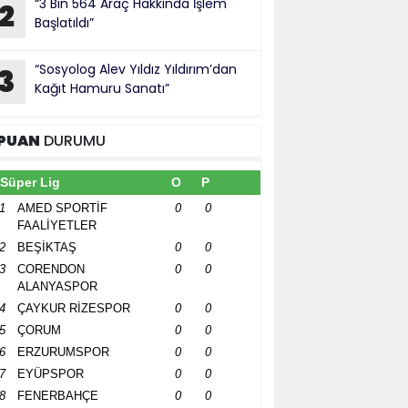
“3 Bin 564 Araç Hakkında İşlem
2
Başlatıldı”
“Sosyolog Alev Yıldız Yıldırım’dan
3
Kağıt Hamuru Sanatı”
PUAN
DURUMU
Süper Lig
O
P
1
AMED SPORTİF
0
0
FAALİYETLER
2
BEŞİKTAŞ
0
0
3
CORENDON
0
0
ALANYASPOR
4
ÇAYKUR RİZESPOR
0
0
5
ÇORUM
0
0
6
ERZURUMSPOR
0
0
7
EYÜPSPOR
0
0
8
FENERBAHÇE
0
0