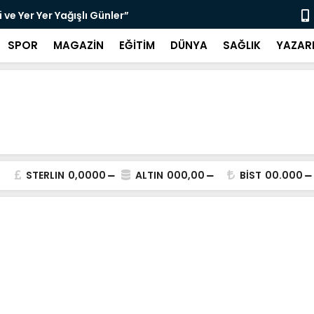
ve Yer Yer Yağışlı Günler”
“Sosyolog A
SPOR
MAGAZİN
EĞİTİM
DÜNYA
SAĞLIK
YAZAR
STERLIN
0,0000
ALTIN
000,00
BİST
00.000