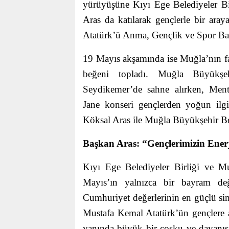
yürüyüşüne Kıyı Ege Belediyeler B
Aras da katılarak gençlerle bir aray
Atatürk’ü Anma, Gençlik ve Spor Ba
19 Mayıs akşamında ise Muğla’nın fa
beğeni topladı. Muğla Büyükşeh
Seydikemer’de sahne alırken, Ment
Jane konseri gençlerden yoğun il
Köksal Aras ile Muğla Büyükşehir Bel
Başkan Aras: “Gençlerimizin Enerj
Kıyı Ege Belediyeler Birliği ve 
Mayıs’ın yalnızca bir bayram de
Cumhuriyet değerlerinin en güçlü sim
Mustafa Kemal Atatürk’ün gençlere 
yanında büyük bir coşku ve dayanışm