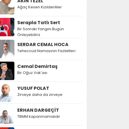
AKIN TEZEL
Ağaç Kesen Kızılderililer
Serapla Tatlı Sert
Bir Sonraki Yangını Bugün
Önleyebiliriz
SERDAR CEMAL HOCA
Teheccüd Namazının Faziletleri
Cemal Demirtaş
Bir Oğuz Vak'ası
YUSUF POLAT
Zirveye daha da zirveye
ERHAN DARGEÇİT
TBMM kapanmamalıdır