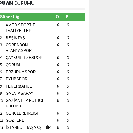
PUAN
DURUMU
Süper Lig
O
P
1
AMED SPORTİF
0
0
FAALİYETLER
2
BEŞİKTAŞ
0
0
3
CORENDON
0
0
ALANYASPOR
4
ÇAYKUR RİZESPOR
0
0
5
ÇORUM
0
0
6
ERZURUMSPOR
0
0
7
EYÜPSPOR
0
0
8
FENERBAHÇE
0
0
9
GALATASARAY
0
0
10
GAZİANTEP FUTBOL
0
0
KULÜBÜ
11
GENÇLERBİRLİĞİ
0
0
12
GÖZTEPE
0
0
13
İSTANBUL BAŞAKŞEHİR
0
0