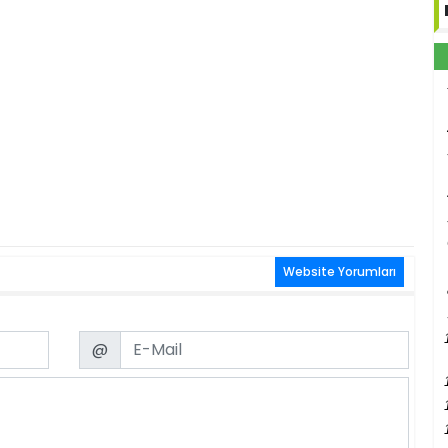
Website Yorumları
Email
@