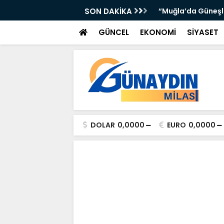
’DA ATTI: TORUNOĞULLARI VE OLTULU BİR
SON DAKİKA
“Muğla’da Güneşli 
GÜNCEL
EKONOMİ
SİYASET
DOLAR
0,0000
EURO
0,0000