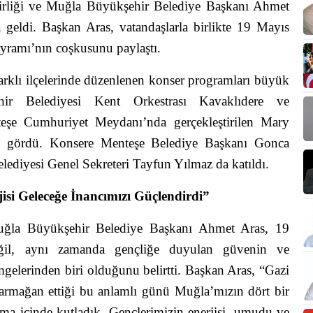
irliği ve Muğla Büyükşehir Belediye Başkanı Ahmet
a geldi. Başkan Aras, vatandaşlarla birlikte 19 Mayıs
yramı’nın coşkusunu paylaştı.
rklı ilçelerinde düzenlenen konser programları büyük
ir Belediyesi Kent Orkestrası Kavaklıdere ve
eşe Cumhuriyet Meydanı’nda gerçekleştirilen Mary
gi gördü. Konsere Menteşe Belediye Başkanı Gonca
ediyesi Genel Sekreteri Tayfun Yılmaz da katıldı.
isi Geleceğe İnancımızı Güçlendirdi”
Muğla Büyükşehir Belediye Başkanı Ahmet Aras, 19
ğil, aynı zamanda gençliğe duyulan güvenin ve
gelerinden biri olduğunu belirtti. Başkan Aras, “Gazi
armağan ettiği bu anlamlı günü Muğla’mızın dört bir
a içinde kutladık. Gençlerimizin enerjisi, umudu ve