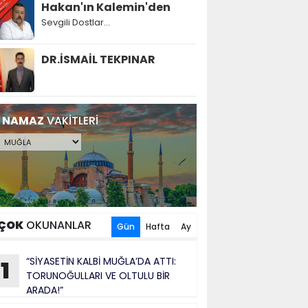
Hakan'ın Kalemin'den
Sevgili Dostlar...
DR.İSMAİL TEKPINAR
NAMAZ
VAKİTLERİ
ÇOK
OKUNANLAR
Gün
Hafta
Ay
“SİYASETİN KALBİ MUĞLA’DA ATTI:
1
TORUNOĞULLARI VE OLTULU BİR
ARADA!”