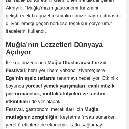
tanıtacak bu tür etkinliklerin önemine dikkat çeken
Akbıyık, “Muğla’mızın gastronomi turizmini
geliştirecek bu güzel festivalin ilimize hayırlı olmasını
diliyor, emeği geçen herkese teşekkür ediyorum.”
ifadelerini kullandı.
Muğla’nın Lezzetleri Dünyaya
Açılıyor
İlk kez düzenlenen
Muğla Uluslararası Lezzet
Festivali
, hem yerli hem yabancı ziyaretçilere
Ege’nin eşsiz tatlarını
tanıtmayı hedefliyor. Etkinlik
boyunca
yöresel yemek yarışmaları
,
canlı müzik
performansları
,
mutfak atölyeleri
ve
tanıtım
etkinlikleri
de yer alacak.
Festival, gastronomi meraklıları için
Muğla
mutfağının zenginliğini
keşfetme fırsatı sunarken,
yerel üreticilere de ekonomik katkı sağlamayı