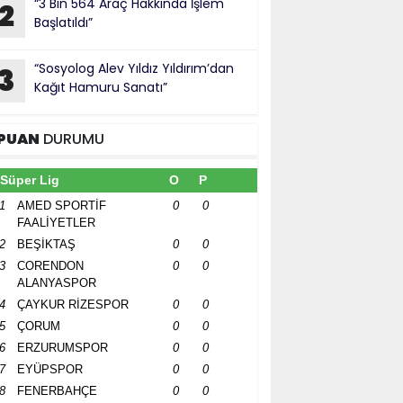
“3 Bin 564 Araç Hakkında İşlem
2
Başlatıldı”
“Sosyolog Alev Yıldız Yıldırım’dan
3
Kağıt Hamuru Sanatı”
PUAN
DURUMU
Süper Lig
O
P
1
AMED SPORTİF
0
0
FAALİYETLER
2
BEŞİKTAŞ
0
0
3
CORENDON
0
0
ALANYASPOR
4
ÇAYKUR RİZESPOR
0
0
5
ÇORUM
0
0
6
ERZURUMSPOR
0
0
7
EYÜPSPOR
0
0
8
FENERBAHÇE
0
0