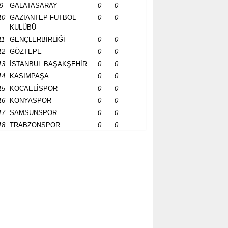
9
GALATASARAY
0
0
10
GAZİANTEP FUTBOL
0
0
KULÜBÜ
11
GENÇLERBİRLİĞİ
0
0
12
GÖZTEPE
0
0
13
İSTANBUL BAŞAKŞEHİR
0
0
14
KASIMPAŞA
0
0
15
KOCAELİSPOR
0
0
16
KONYASPOR
0
0
17
SAMSUNSPOR
0
0
18
TRABZONSPOR
0
0