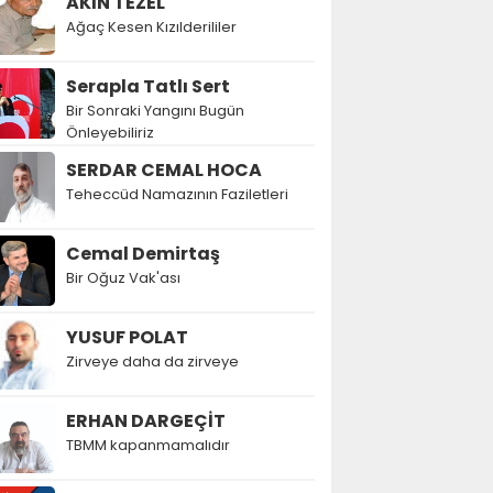
AKIN TEZEL
Ağaç Kesen Kızılderililer
Serapla Tatlı Sert
Bir Sonraki Yangını Bugün
Önleyebiliriz
SERDAR CEMAL HOCA
Teheccüd Namazının Faziletleri
Cemal Demirtaş
Bir Oğuz Vak'ası
YUSUF POLAT
Zirveye daha da zirveye
ERHAN DARGEÇİT
TBMM kapanmamalıdır