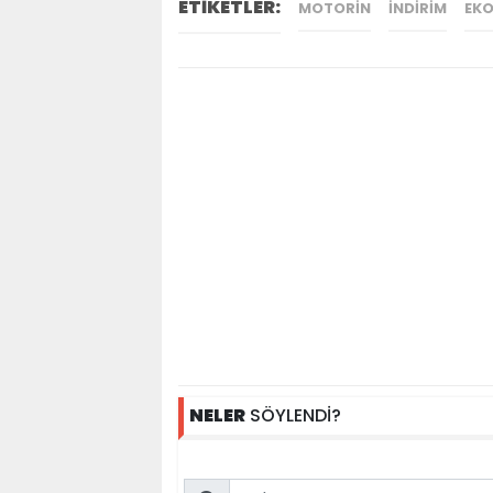
ETİKETLER:
MOTORIN
INDIRIM
EK
NELER
SÖYLENDİ?
Name