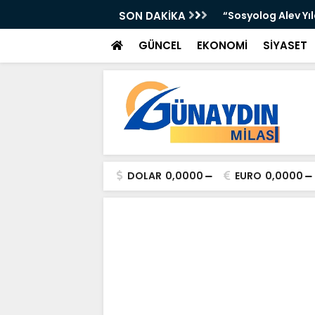
 Yer Yağışlı Günler”
SON DAKİKA
“Sosyolog Alev Yı
GÜNCEL
EKONOMİ
SİYASET
DOLAR
0,0000
EURO
0,0000