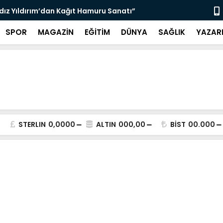
ldız Yıldırım’dan Kağıt Hamuru Sanatı”
“3 Bin 564 
SPOR
MAGAZİN
EĞİTİM
DÜNYA
SAĞLIK
YAZAR
STERLIN
0,0000
ALTIN
000,00
BİST
00.000