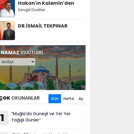
Hakan'ın Kalemin'den
Sevgili Dostlar...
DR.İSMAİL TEKPINAR
NAMAZ
VAKİTLERİ
ÇOK
OKUNANLAR
Gün
Hafta
Ay
“Muğla’da Güneşli ve Yer Yer
1
Yağışlı Günler”