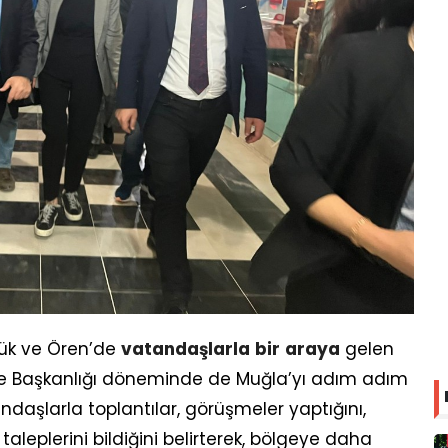
llük ve Ören’de
vatandaşlarla
bir
araya
gelen
İlçe Başkanlığı döneminde de Muğla’yı adım adım
tandaşlarla toplantılar, görüşmeler yaptığını,
aleplerini bildiğini belirterek, bölgeye daha