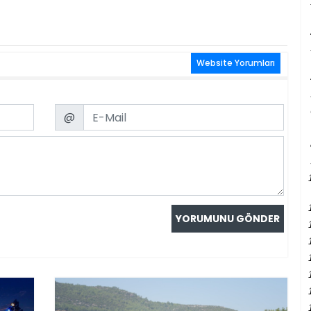
Website Yorumları
Email
@