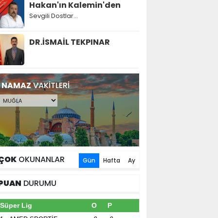
Hakan'ın Kalemin'den
Sevgili Dostlar...
DR.İSMAİL TEKPINAR
NAMAZ
VAKİTLERİ
ÇOK
OKUNANLAR
Gün
Hafta
Ay
PUAN
DURUMU
Süper Lig
O
P