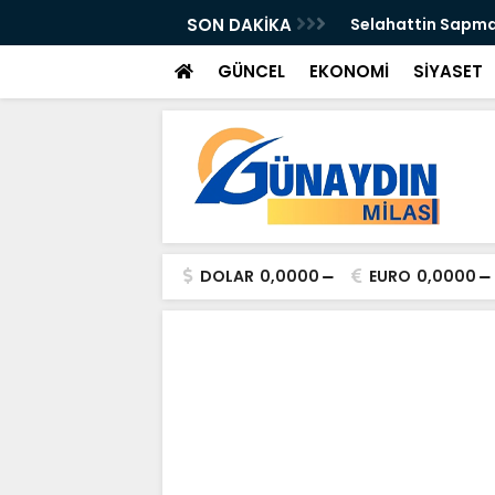
n Önleyebiliriz" Çağrısı
SON DAKİKA
Selahattin Sapma
GÜNCEL
EKONOMİ
SİYASET
DOLAR
0,0000
EURO
0,0000