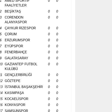
1
AMED SPORTİF
0
0
FAALİYETLER
2
BEŞİKTAŞ
0
0
3
CORENDON
0
0
ALANYASPOR
4
ÇAYKUR RİZESPOR
0
0
5
ÇORUM
0
0
6
ERZURUMSPOR
0
0
7
EYÜPSPOR
0
0
8
FENERBAHÇE
0
0
9
GALATASARAY
0
0
10
GAZİANTEP FUTBOL
0
0
KULÜBÜ
11
GENÇLERBİRLİĞİ
0
0
12
GÖZTEPE
0
0
13
İSTANBUL BAŞAKŞEHİR
0
0
14
KASIMPAŞA
0
0
15
KOCAELİSPOR
0
0
16
KONYASPOR
0
0
17
SAMSUNSPOR
0
0