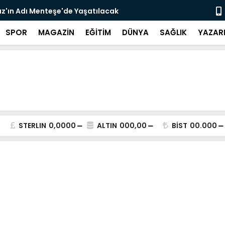
z'ın Adı Menteşe'de Yaşatılacak
Emekli Kafe
SPOR
MAGAZİN
EĞİTİM
DÜNYA
SAĞLIK
YAZAR
STERLIN
0,0000
ALTIN
000,00
BİST
00.000