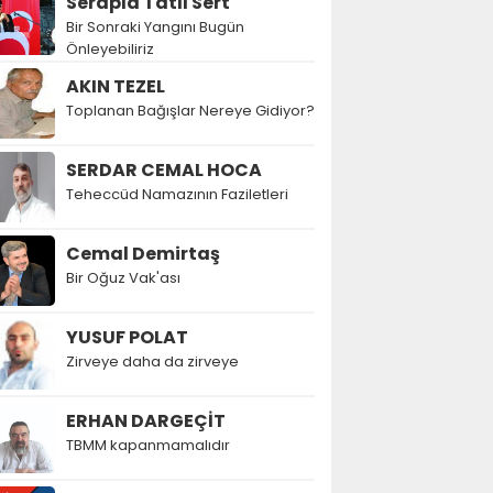
Serapla Tatlı Sert
Bir Sonraki Yangını Bugün
Önleyebiliriz
AKIN TEZEL
Toplanan Bağışlar Nereye Gidiyor?
SERDAR CEMAL HOCA
Teheccüd Namazının Faziletleri
Cemal Demirtaş
Bir Oğuz Vak'ası
YUSUF POLAT
Zirveye daha da zirveye
ERHAN DARGEÇİT
TBMM kapanmamalıdır