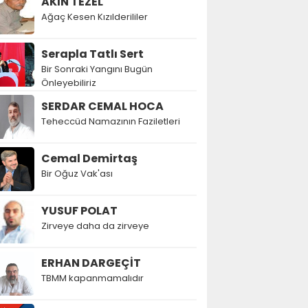
AKIN TEZEL
Ağaç Kesen Kızılderililer
Serapla Tatlı Sert
Bir Sonraki Yangını Bugün
Önleyebiliriz
SERDAR CEMAL HOCA
Teheccüd Namazının Faziletleri
Cemal Demirtaş
Bir Oğuz Vak'ası
YUSUF POLAT
Zirveye daha da zirveye
ERHAN DARGEÇİT
TBMM kapanmamalıdır