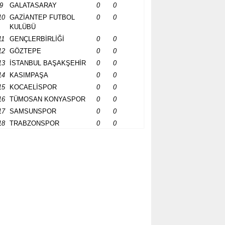
9
GALATASARAY
0
0
10
GAZİANTEP FUTBOL
0
0
KULÜBÜ
11
GENÇLERBİRLİĞİ
0
0
12
GÖZTEPE
0
0
13
İSTANBUL BAŞAKŞEHİR
0
0
14
KASIMPAŞA
0
0
15
KOCAELİSPOR
0
0
16
TÜMOSAN KONYASPOR
0
0
17
SAMSUNSPOR
0
0
18
TRABZONSPOR
0
0