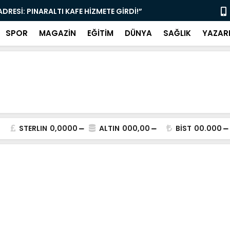
 ADRESİ: PINARALTI KAFE HİZMETE GİRDİ!”
“SİYASETİN
ARADA!”
SPOR
MAGAZİN
EĞİTİM
DÜNYA
SAĞLIK
YAZAR
STERLIN
0,0000
ALTIN
000,00
BİST
00.000