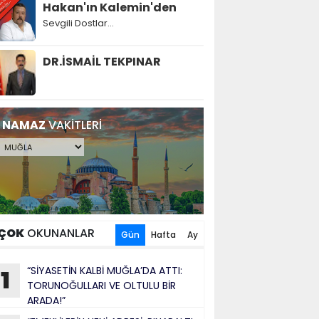
Hakan'ın Kalemin'den
Sevgili Dostlar...
DR.İSMAİL TEKPINAR
NAMAZ
VAKİTLERİ
ÇOK
OKUNANLAR
Gün
Hafta
Ay
“SİYASETİN KALBİ MUĞLA’DA ATTI:
1
TORUNOĞULLARI VE OLTULU BİR
ARADA!”