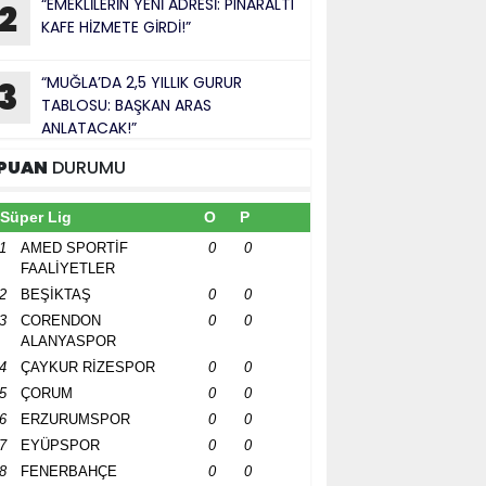
“EMEKLİLERİN YENİ ADRESİ: PINARALTI
2
KAFE HİZMETE GİRDİ!”
“MUĞLA’DA 2,5 YILLIK GURUR
3
TABLOSU: BAŞKAN ARAS
ANLATACAK!”
PUAN
DURUMU
Süper Lig
O
P
1
AMED SPORTİF
0
0
FAALİYETLER
2
BEŞİKTAŞ
0
0
3
CORENDON
0
0
ALANYASPOR
4
ÇAYKUR RİZESPOR
0
0
5
ÇORUM
0
0
6
ERZURUMSPOR
0
0
7
EYÜPSPOR
0
0
8
FENERBAHÇE
0
0