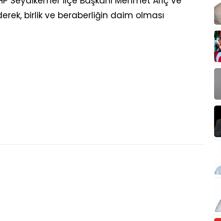
 Seydikemer İlçe Başkanı Mehmet Arıç ve
erek, birlik ve beraberliğin daim olması