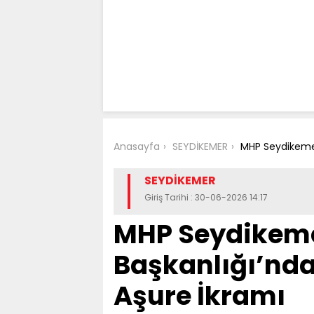
Anasayfa
SEYDİKEMER
MHP Seydikemer
SEYDİKEMER
Giriş Tarihi : 30-06-2026 14:17
MHP Seydikeme
Başkanlığı’nd
Aşure İkramı