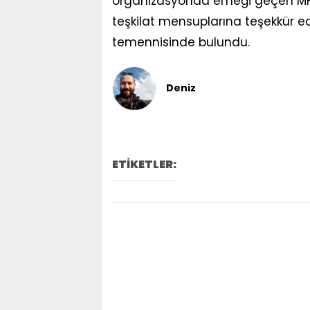
organizasyonda emeği geçen MHP
teşkilat mensuplarına teşekkür ed
temennisinde bulundu.
Deniz
ETİKETLER: