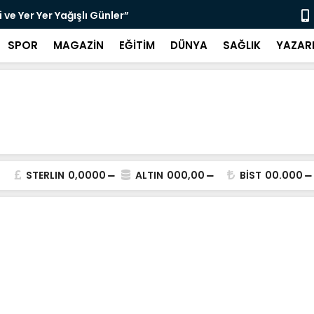
ve Yer Yer Yağışlı Günler”
“Sosyolog A
SPOR
MAGAZİN
EĞİTİM
DÜNYA
SAĞLIK
YAZAR
STERLIN
0,0000
ALTIN
000,00
BİST
00.000