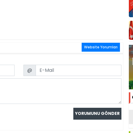
Website Yorumları
Email
@