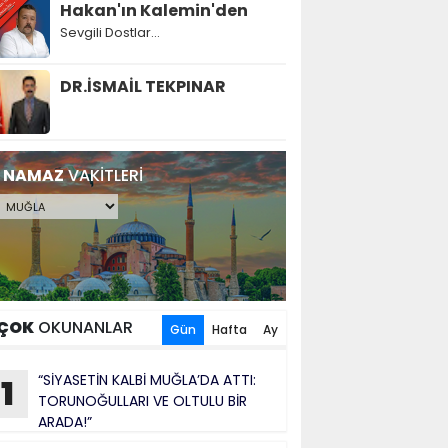
Hakan'ın Kalemin'den
Sevgili Dostlar...
DR.İSMAİL TEKPINAR
NAMAZ
VAKİTLERİ
ÇOK
OKUNANLAR
Gün
Hafta
Ay
“SİYASETİN KALBİ MUĞLA’DA ATTI:
1
TORUNOĞULLARI VE OLTULU BİR
ARADA!”