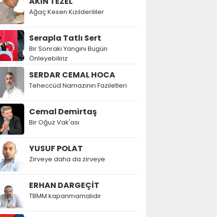
AKIN TEZEL
Ağaç Kesen Kızılderililer
Serapla Tatlı Sert
Bir Sonraki Yangını Bugün
Önleyebiliriz
SERDAR CEMAL HOCA
Teheccüd Namazının Faziletleri
Cemal Demirtaş
Bir Oğuz Vak'ası
YUSUF POLAT
Zirveye daha da zirveye
ERHAN DARGEÇİT
TBMM kapanmamalıdır