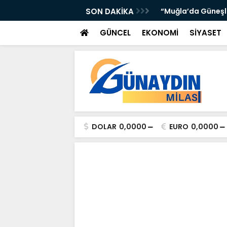
’DA ATTI: TORUNOĞULLARI VE OLTULU BİR
SON DAKİKA
“Muğla’da Güneşli 
GÜNCEL
EKONOMİ
SİYASET
DOLAR
0,0000
EURO
0,0000