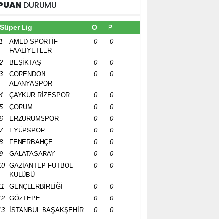
PUAN
DURUMU
Süper Lig
O
P
1
AMED SPORTİF
0
0
FAALİYETLER
2
BEŞİKTAŞ
0
0
3
CORENDON
0
0
ALANYASPOR
4
ÇAYKUR RİZESPOR
0
0
5
ÇORUM
0
0
6
ERZURUMSPOR
0
0
7
EYÜPSPOR
0
0
8
FENERBAHÇE
0
0
9
GALATASARAY
0
0
10
GAZİANTEP FUTBOL
0
0
KULÜBÜ
11
GENÇLERBİRLİĞİ
0
0
12
GÖZTEPE
0
0
13
İSTANBUL BAŞAKŞEHİR
0
0