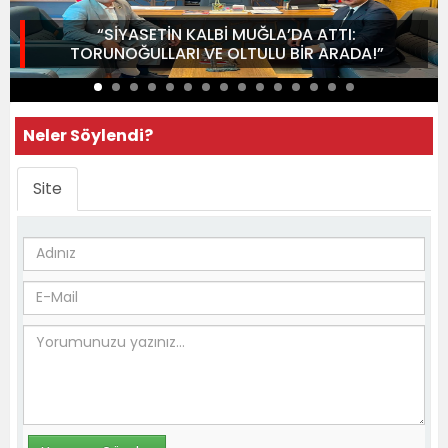
“SİYASETİN KALBİ MUĞLA’DA ATTI:
TORUNOĞULLARI VE OLTULU BİR ARADA!”
Neler Söylendi?
Site