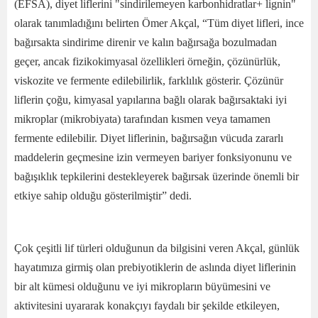
(EFSA), diyet liflerini "sindirilemeyen karbonhidratlar+ lignin"
olarak tanımladığını belirten Ömer Akçal, “Tüm diyet lifleri, ince
bağırsakta sindirime direnir ve kalın bağırsağa bozulmadan
geçer, ancak fizikokimyasal özellikleri örneğin, çözünürlük,
viskozite ve fermente edilebilirlik, farklılık gösterir. Çözünür
liflerin çoğu, kimyasal yapılarına bağlı olarak bağırsaktaki iyi
mikroplar (mikrobiyata) tarafından kısmen veya tamamen
fermente edilebilir. Diyet liflerinin, bağırsağın vücuda zararlı
maddelerin geçmesine izin vermeyen bariyer fonksiyonunu ve
bağışıklık tepkilerini destekleyerek bağırsak üzerinde önemli bir
etkiye sahip olduğu gösterilmiştir” dedi.
Çok çeşitli lif türleri olduğunun da bilgisini veren Akçal, günlük
hayatımıza girmiş olan prebiyotiklerin de aslında diyet liflerinin
bir alt kümesi olduğunu ve iyi mikropların büyümesini ve
aktivitesini uyararak konakçıyı faydalı bir şekilde etkileyen,