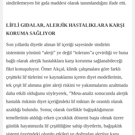
sindirilemeyen bir gıda maddesi olarak tanımlandığını ifade etti.
LİFLİ GIDALAR, ALERJİK HASTALIKLARA KARŞI
KORUMA SAĞLIYOR
Son yıllarda diyetle alınan lif içeriği sayesinde sindirim
sisteminin yönünü “alerji” ye değil “tolerans”a çevirdiği ve buna
bağlı olarak alerjik hastalıklara karşı korunma sağlanabileceği
fikri konuşuluyor. Ömer Akçal, klinik çalışmalara göre farklı
çeşitteki lif türlerini ve kaynaklarını içeren diyet modellerinin,
tek çeşit lif alımına göre alerji riskini ve yakınmalarını azaltmada
daha etkili olduğunu söyleyerek, “Meta-analiz sonucunda alerjik
hastalık riskinin diyet içeriğindeki lif miktarı ile orantılı olarak
azaldığı bulundu. Sonuç olarak özellikle bağışıklığımızın
temellerinin atıldığı erken çocukluk dönemi başta olmak üzere
günlük hayatımızda lif çeşitliliğine sahip diyetlerin, bağışıklık
sistemi üzerindeki olumlu etkileri ve doğrudan alerjiye karşı