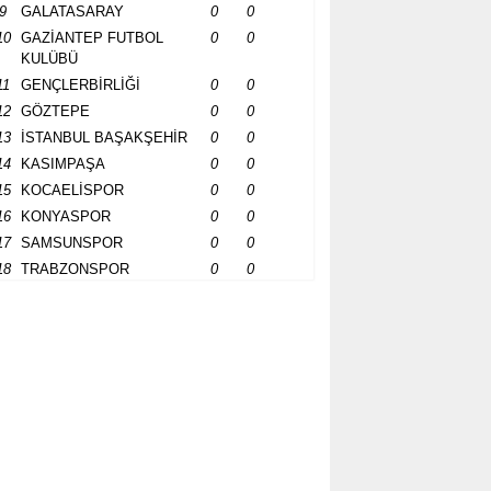
9
GALATASARAY
0
0
10
GAZİANTEP FUTBOL
0
0
KULÜBÜ
11
GENÇLERBİRLİĞİ
0
0
12
GÖZTEPE
0
0
13
İSTANBUL BAŞAKŞEHİR
0
0
14
KASIMPAŞA
0
0
15
KOCAELİSPOR
0
0
16
KONYASPOR
0
0
17
SAMSUNSPOR
0
0
18
TRABZONSPOR
0
0