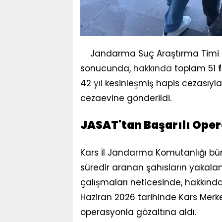
Jandarma Suç Araştırma Timi
sonucunda,
hakkında
toplam 51
f
42
yıl
kesinleşmiş hapis cezasıyla
cezaevine gönderildi.
JASAT'tan Başarılı Ope
Kars İl Jandarma Komutanlığı bü
süredir aranan şahısların yakalan
çalışmaları neticesinde, hakkınd
Haziran 2026 tarihinde Kars Merkez
operasyonla gözaltına aldı.