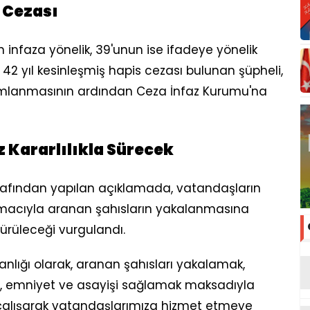
s Cezası
n infaza yönelik, 39'unun ise ifadeye yönelik
 42 yıl kesinleşmiş hapis cezası bulunan şüpheli,
mlanmasının ardından Ceza İnfaz Kurumu'na
Kararlılıkla Sürecek
rafından yapılan açıklamada, vatandaşların
amacıyla aranan şahısların yakalanmasına
dürüleceği vurgulandı.
lığı olarak, aranan şahısları yakalamak,
ni, emniyet ve asayişi sağlamak maksadıyla
alışarak vatandaşlarımıza hizmet etmeye