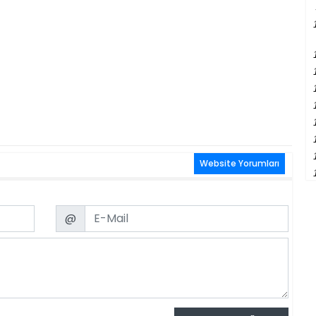
Website Yorumları
Email
@