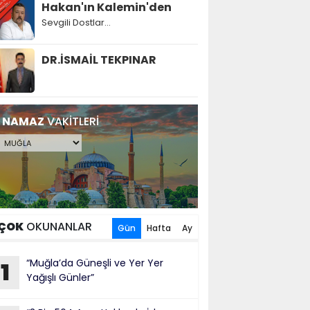
Hakan'ın Kalemin'den
Sevgili Dostlar...
DR.İSMAİL TEKPINAR
NAMAZ
VAKİTLERİ
ÇOK
OKUNANLAR
Gün
Hafta
Ay
“Muğla’da Güneşli ve Yer Yer
1
Yağışlı Günler”