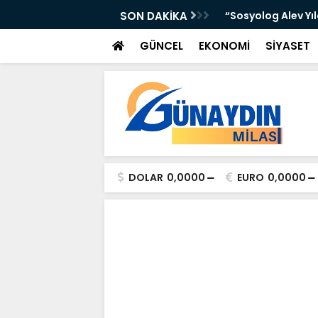
 Yer Yağışlı Günler”
SON DAKİKA
“Sosyolog Alev Yı
GÜNCEL
EKONOMİ
SİYASET
DOLAR
0,0000
EURO
0,0000