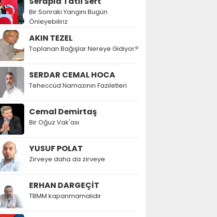
Serapla Tatlı Sert
Bir Sonraki Yangını Bugün
Önleyebiliriz
AKIN TEZEL
Toplanan Bağışlar Nereye Gidiyor?
SERDAR CEMAL HOCA
Teheccüd Namazının Faziletleri
Cemal Demirtaş
Bir Oğuz Vak'ası
YUSUF POLAT
Zirveye daha da zirveye
ERHAN DARGEÇİT
TBMM kapanmamalıdır