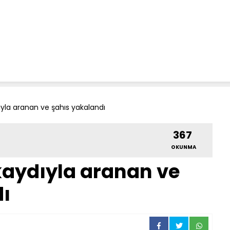
ıyla aranan ve şahıs yakalandı
367
OKUNMA
 kaydıyla aranan ve
ı