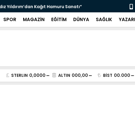
ldız Yıldırım’dan Kağıt Hamuru Sanatı”
“3 Bin 564 
SPOR
MAGAZİN
EĞİTİM
DÜNYA
SAĞLIK
YAZAR
STERLIN
0,0000
ALTIN
000,00
BİST
00.000