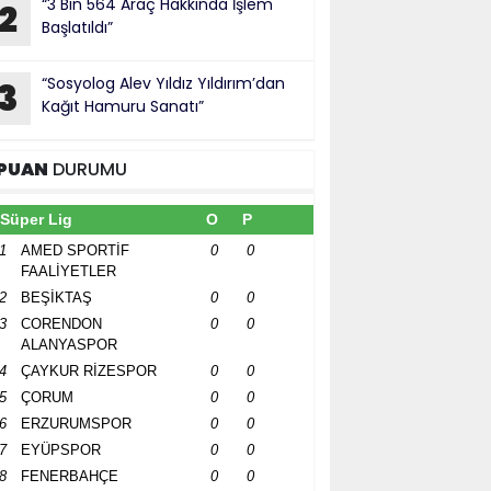
“3 Bin 564 Araç Hakkında İşlem
2
Başlatıldı”
“Sosyolog Alev Yıldız Yıldırım’dan
3
Kağıt Hamuru Sanatı”
PUAN
DURUMU
Süper Lig
O
P
1
AMED SPORTİF
0
0
FAALİYETLER
2
BEŞİKTAŞ
0
0
3
CORENDON
0
0
ALANYASPOR
4
ÇAYKUR RİZESPOR
0
0
5
ÇORUM
0
0
6
ERZURUMSPOR
0
0
7
EYÜPSPOR
0
0
8
FENERBAHÇE
0
0