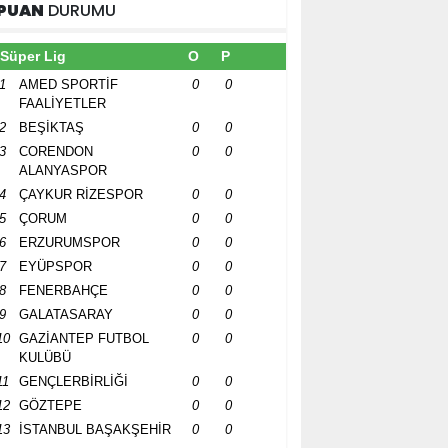
PUAN
DURUMU
Süper Lig
O
P
1
AMED SPORTİF
0
0
FAALİYETLER
2
BEŞİKTAŞ
0
0
3
CORENDON
0
0
ALANYASPOR
4
ÇAYKUR RİZESPOR
0
0
5
ÇORUM
0
0
6
ERZURUMSPOR
0
0
7
EYÜPSPOR
0
0
8
FENERBAHÇE
0
0
9
GALATASARAY
0
0
10
GAZİANTEP FUTBOL
0
0
KULÜBÜ
11
GENÇLERBİRLİĞİ
0
0
12
GÖZTEPE
0
0
13
İSTANBUL BAŞAKŞEHİR
0
0