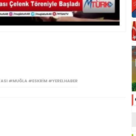
TASI #MUĞLA #ESKRIM #YERELHABER