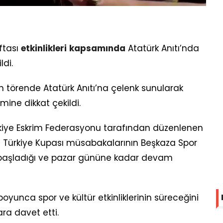
ftası
etkinlikleri
kapsamında
Atatürk Anıtı’nda
ldi.
örende Atatürk Anıtı’na çelenk sunularak
ine dikkat çekildi.
rkiye Eskrim Federasyonu tarafından düzenlenen
öre Türkiye Kupası müsabakalarının Beşkaza Spor
a başladığı ve pazar gününe kadar devam
boyunca spor ve kültür etkinliklerinin süreceğini
ra davet etti.