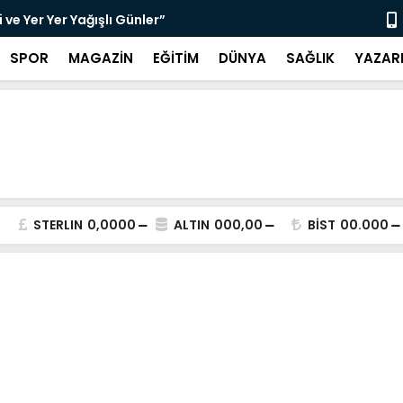
ve Yer Yer Yağışlı Günler”
“Sosyolog A
SPOR
MAGAZİN
EĞİTİM
DÜNYA
SAĞLIK
YAZAR
STERLIN
0,0000
ALTIN
000,00
BİST
00.000