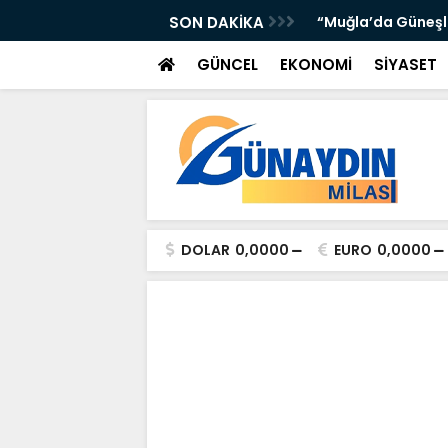
’DA ATTI: TORUNOĞULLARI VE OLTULU BİR
SON DAKİKA
“Muğla’da Güneşli 
GÜNCEL
EKONOMİ
SİYASET
DOLAR
0,0000
EURO
0,0000