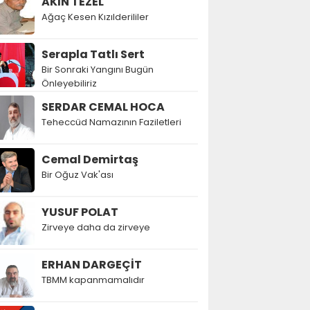
AKIN TEZEL
Ağaç Kesen Kızılderililer
Serapla Tatlı Sert
Bir Sonraki Yangını Bugün
Önleyebiliriz
SERDAR CEMAL HOCA
Teheccüd Namazının Faziletleri
Cemal Demirtaş
Bir Oğuz Vak'ası
YUSUF POLAT
Zirveye daha da zirveye
ERHAN DARGEÇİT
TBMM kapanmamalıdır