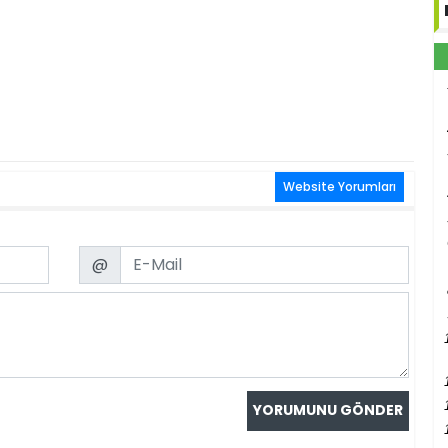
Website Yorumları
Email
@