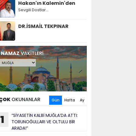
Hakan'ın Kalemin'den
Sevgili Dostlar...
DR.İSMAİL TEKPINAR
NAMAZ
VAKİTLERİ
ÇOK
OKUNANLAR
Gün
Hafta
Ay
“SİYASETİN KALBİ MUĞLA’DA ATTI:
1
TORUNOĞULLARI VE OLTULU BİR
ARADA!”