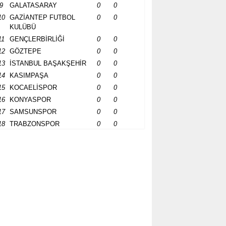
9
GALATASARAY
0
0
10
GAZİANTEP FUTBOL
0
0
KULÜBÜ
11
GENÇLERBİRLİĞİ
0
0
12
GÖZTEPE
0
0
13
İSTANBUL BAŞAKŞEHİR
0
0
14
KASIMPAŞA
0
0
15
KOCAELİSPOR
0
0
16
KONYASPOR
0
0
17
SAMSUNSPOR
0
0
18
TRABZONSPOR
0
0