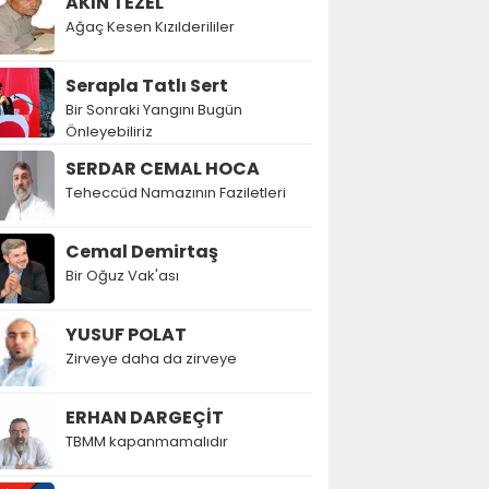
AKIN TEZEL
Ağaç Kesen Kızılderililer
Serapla Tatlı Sert
Bir Sonraki Yangını Bugün
Önleyebiliriz
SERDAR CEMAL HOCA
Teheccüd Namazının Faziletleri
Cemal Demirtaş
Bir Oğuz Vak'ası
YUSUF POLAT
Zirveye daha da zirveye
ERHAN DARGEÇİT
TBMM kapanmamalıdır