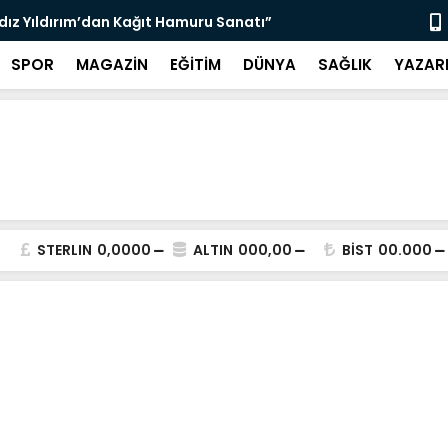
ldız Yıldırım’dan Kağıt Hamuru Sanatı”
“3 Bin 564 
SPOR
MAGAZİN
EĞİTİM
DÜNYA
SAĞLIK
YAZAR
STERLIN
0,0000
ALTIN
000,00
BİST
00.000