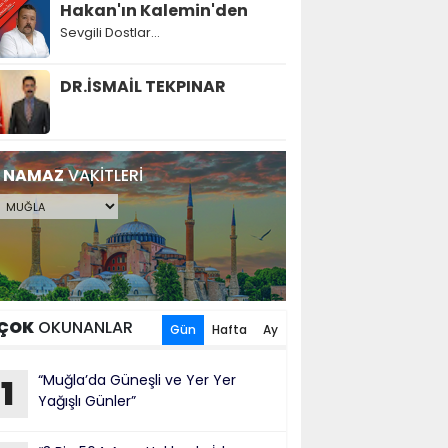
Hakan'ın Kalemin'den
Sevgili Dostlar...
DR.İSMAİL TEKPINAR
NAMAZ
VAKİTLERİ
ÇOK
OKUNANLAR
Gün
Hafta
Ay
“Muğla’da Güneşli ve Yer Yer
1
Yağışlı Günler”