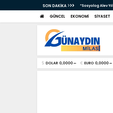
 Yer Yağışlı Günler”
SON DAKİKA
“Sosyolog Alev Yı
GÜNCEL
EKONOMİ
SİYASET
DOLAR
0,0000
EURO
0,0000