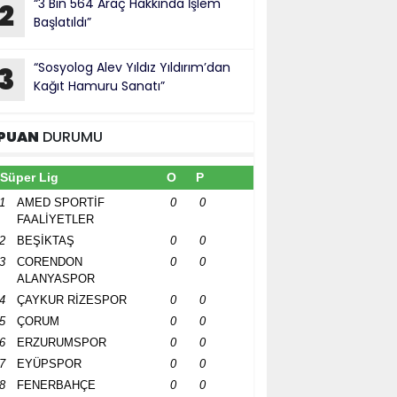
“3 Bin 564 Araç Hakkında İşlem
2
Başlatıldı”
“Sosyolog Alev Yıldız Yıldırım’dan
3
Kağıt Hamuru Sanatı”
PUAN
DURUMU
Süper Lig
O
P
1
AMED SPORTİF
0
0
FAALİYETLER
2
BEŞİKTAŞ
0
0
3
CORENDON
0
0
ALANYASPOR
4
ÇAYKUR RİZESPOR
0
0
5
ÇORUM
0
0
6
ERZURUMSPOR
0
0
7
EYÜPSPOR
0
0
8
FENERBAHÇE
0
0