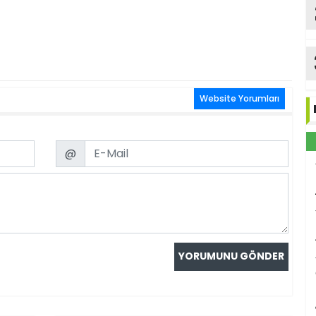
Website Yorumları
Email
@