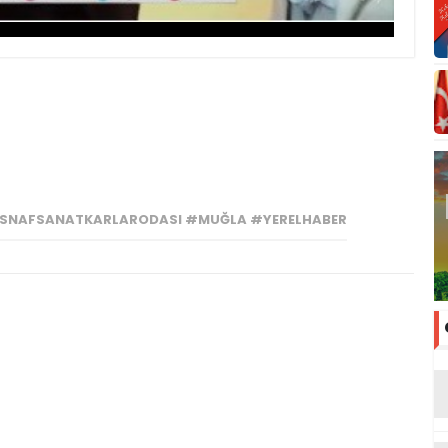
ESNAFSANATKARLARODASI #MUĞLA #YERELHABER