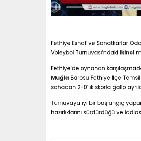
Fethiye Esnaf ve Sanatkârlar Oda
Voleybol Turnuvası’ndaki
ikinci
ma
Fethiye’de oynanan karşılaşmada
Muğla
Barosu Fethiye İlçe Temsilci
sahadan 2-0’lık skorla galip ayrıld
Turnuvaya iyi bir başlangıç yapa
hazırlıklarını sürdürdüğü ve iddiası