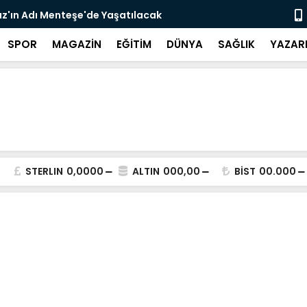
z'ın Adı Menteşe'de Yaşatılacak
Emekli Kafe
SPOR
MAGAZİN
EĞİTİM
DÜNYA
SAĞLIK
YAZAR
STERLIN
0,0000
ALTIN
000,00
BİST
00.000