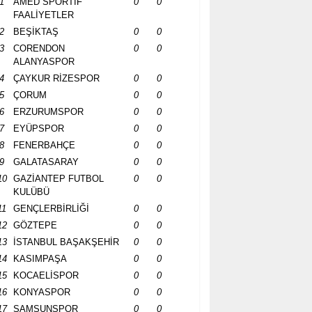
1
AMED SPORTİF
0
0
FAALİYETLER
2
BEŞİKTAŞ
0
0
3
CORENDON
0
0
ALANYASPOR
4
ÇAYKUR RİZESPOR
0
0
5
ÇORUM
0
0
6
ERZURUMSPOR
0
0
7
EYÜPSPOR
0
0
8
FENERBAHÇE
0
0
9
GALATASARAY
0
0
10
GAZİANTEP FUTBOL
0
0
KULÜBÜ
11
GENÇLERBİRLİĞİ
0
0
12
GÖZTEPE
0
0
13
İSTANBUL BAŞAKŞEHİR
0
0
14
KASIMPAŞA
0
0
15
KOCAELİSPOR
0
0
16
KONYASPOR
0
0
17
SAMSUNSPOR
0
0