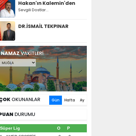
Hakan'ın Kalemin'den
Sevgili Dostlar...
DR.İSMAİL TEKPINAR
NAMAZ
VAKİTLERİ
ÇOK
OKUNANLAR
Gün
Hafta
Ay
PUAN
DURUMU
Süper Lig
O
P