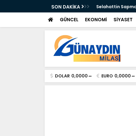
n Önleyebiliriz" Çağrısı
SON DAKİKA
Selahattin Sapma
GÜNCEL
EKONOMİ
SİYASET
DOLAR
0,0000
EURO
0,0000