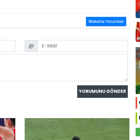
Website Yorumları
Email
@