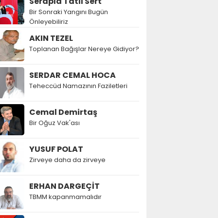
Serapla Tatlı Sert
Bir Sonraki Yangını Bugün
Önleyebiliriz
AKIN TEZEL
Toplanan Bağışlar Nereye Gidiyor?
SERDAR CEMAL HOCA
Teheccüd Namazının Faziletleri
Cemal Demirtaş
Bir Oğuz Vak'ası
YUSUF POLAT
Zirveye daha da zirveye
ERHAN DARGEÇİT
TBMM kapanmamalıdır