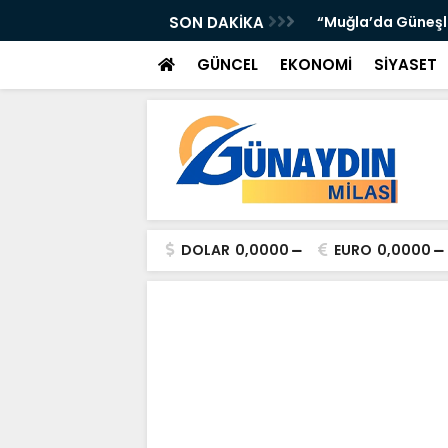
’DA ATTI: TORUNOĞULLARI VE OLTULU BİR
SON DAKİKA
“Muğla’da Güneşli 
GÜNCEL
EKONOMİ
SİYASET
DOLAR
0,0000
EURO
0,0000