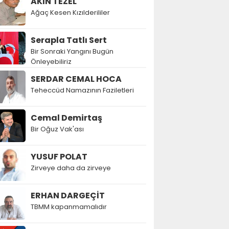
AKIN TEZEL
Ağaç Kesen Kızılderililer
Serapla Tatlı Sert
Bir Sonraki Yangını Bugün
Önleyebiliriz
SERDAR CEMAL HOCA
Teheccüd Namazının Faziletleri
Cemal Demirtaş
Bir Oğuz Vak'ası
YUSUF POLAT
Zirveye daha da zirveye
ERHAN DARGEÇİT
TBMM kapanmamalıdır