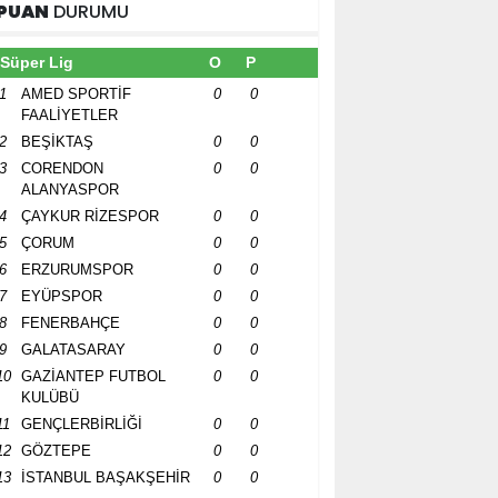
PUAN
DURUMU
Süper Lig
O
P
1
AMED SPORTİF
0
0
FAALİYETLER
2
BEŞİKTAŞ
0
0
3
CORENDON
0
0
ALANYASPOR
4
ÇAYKUR RİZESPOR
0
0
5
ÇORUM
0
0
6
ERZURUMSPOR
0
0
7
EYÜPSPOR
0
0
8
FENERBAHÇE
0
0
9
GALATASARAY
0
0
10
GAZİANTEP FUTBOL
0
0
KULÜBÜ
11
GENÇLERBİRLİĞİ
0
0
12
GÖZTEPE
0
0
13
İSTANBUL BAŞAKŞEHİR
0
0