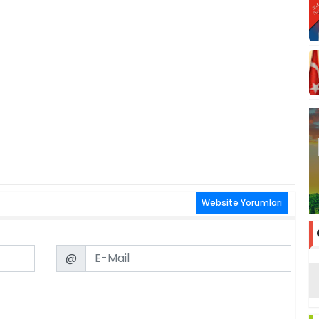
Website Yorumları
Email
@