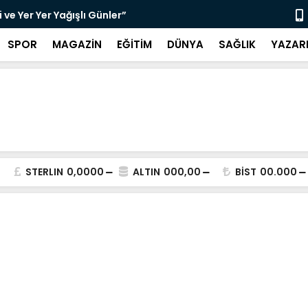
ve Yer Yer Yağışlı Günler”
“Sosyolog A
SPOR
MAGAZİN
EĞİTİM
DÜNYA
SAĞLIK
YAZAR
STERLIN
0,0000
ALTIN
000,00
BİST
00.000