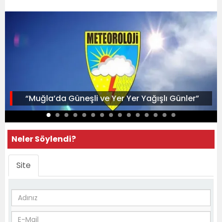
“Muğla’da Güneşli ve Yer Yer Yağışlı Günler”
Neler Söylendi?
Site