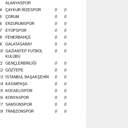
ALANYASPOR
4
ÇAYKUR RİZESPOR
0
0
5
ÇORUM
0
0
6
ERZURUMSPOR
0
0
7
EYÜPSPOR
0
0
8
FENERBAHÇE
0
0
9
GALATASARAY
0
0
10
GAZİANTEP FUTBOL
0
0
KULÜBÜ
11
GENÇLERBİRLİĞİ
0
0
12
GÖZTEPE
0
0
13
İSTANBUL BAŞAKŞEHİR
0
0
14
KASIMPAŞA
0
0
15
KOCAELİSPOR
0
0
16
KONYASPOR
0
0
17
SAMSUNSPOR
0
0
18
TRABZONSPOR
0
0