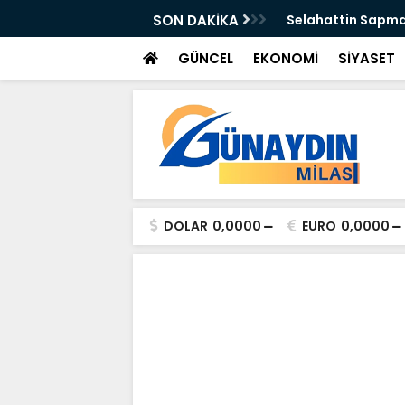
n Önleyebiliriz" Çağrısı
SON DAKİKA
Selahattin Sapma
GÜNCEL
EKONOMİ
SİYASET
DOLAR
0,0000
EURO
0,0000