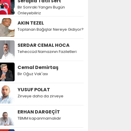
Serapla Tatlı Sert
Bir Sonraki Yangını Bugün
Önleyebiliriz
AKIN TEZEL
Toplanan Bağışlar Nereye Gidiyor?
SERDAR CEMAL HOCA
Teheccüd Namazının Faziletleri
Cemal Demirtaş
Bir Oğuz Vak'ası
YUSUF POLAT
Zirveye daha da zirveye
ERHAN DARGEÇİT
TBMM kapanmamalıdır