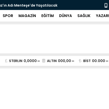
z'ın Adı Menteşe'de Yaşatılacak
Emekli Kafe
SPOR
MAGAZİN
EĞİTİM
DÜNYA
SAĞLIK
YAZAR
STERLIN
0,0000
ALTIN
000,00
BİST
00.000