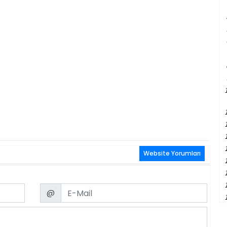
Website Yorumları
Email
@