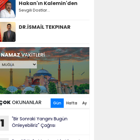
Hakan'ın Kalemin'den
Sevgili Dostlar...
DR.İSMAİL TEKPINAR
NAMAZ
VAKİTLERİ
ÇOK
OKUNANLAR
Gün
Hafta
Ay
"Bir Sonraki Yangını Bugün
1
Önleyebiliriz" Çağrısı