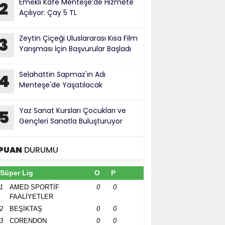
Emekli Kafe Menteşe’de Hizmete
2
Açılıyor: Çay 5 TL
Zeytin Çiçeği Uluslararası Kısa Film
3
Yarışması İçin Başvurular Başladı
Selahattin Sapmaz'ın Adı
4
Menteşe'de Yaşatılacak
Yaz Sanat Kursları Çocukları ve
5
Gençleri Sanatla Buluşturuyor
PUAN
DURUMU
Süper Lig
O
P
1
AMED SPORTİF
0
0
FAALİYETLER
2
BEŞİKTAŞ
0
0
3
CORENDON
0
0