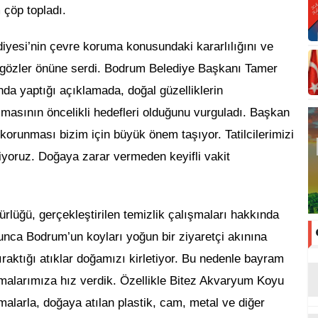
 çöp topladı.
yesi’nin çevre koruma konusundaki kararlılığını ve
a gözler önüne serdi. Bodrum Belediye Başkanı Tamer
nda yaptığı açıklamada, doğal güzelliklerin
ılmasının öncelikli hedefleri olduğunu vurguladı. Başkan
 korunması bizim için büyük önem taşıyor. Tatilcilerimizi
yoruz. Doğaya zarar vermeden keyifli vakit
rlüğü, gerçekleştirilen temizlik çalışmaları hakkında
oyunca Bodrum’un koyları yoğun bir ziyaretçi akınına
bıraktığı atıklar doğamızı kirletiyor. Bu nedenle bayram
ışmalarımıza hız verdik. Özellikle Bitez Akvaryum Koyu
alarla, doğaya atılan plastik, cam, metal ve diğer