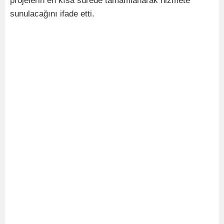
projelerin en kısa sürede tamamlanarak hizmete
sunulacağını ifade etti.