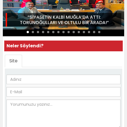
“SİYASETİN KALBİ MUĞLA’DA ATTI:
TORUNOĞULLARI VE OLTULU BİR ARADA!”
Neler Söylendi?
Site