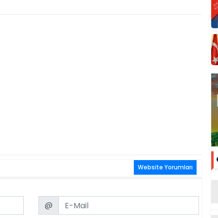
Website Yorumları
Email
@