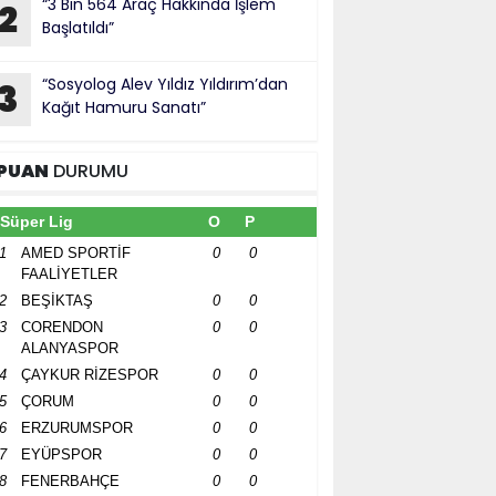
“3 Bin 564 Araç Hakkında İşlem
2
Başlatıldı”
“Sosyolog Alev Yıldız Yıldırım’dan
3
Kağıt Hamuru Sanatı”
PUAN
DURUMU
Süper Lig
O
P
1
AMED SPORTİF
0
0
FAALİYETLER
2
BEŞİKTAŞ
0
0
3
CORENDON
0
0
ALANYASPOR
4
ÇAYKUR RİZESPOR
0
0
5
ÇORUM
0
0
6
ERZURUMSPOR
0
0
7
EYÜPSPOR
0
0
8
FENERBAHÇE
0
0