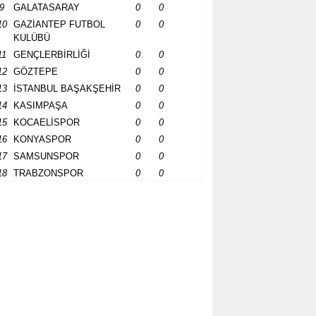
9
GALATASARAY
0
0
10
GAZİANTEP FUTBOL
0
0
KULÜBÜ
11
GENÇLERBİRLİĞİ
0
0
12
GÖZTEPE
0
0
13
İSTANBUL BAŞAKŞEHİR
0
0
14
KASIMPAŞA
0
0
15
KOCAELİSPOR
0
0
16
KONYASPOR
0
0
17
SAMSUNSPOR
0
0
18
TRABZONSPOR
0
0