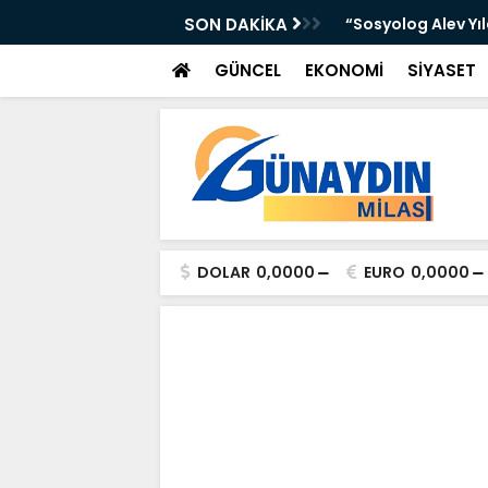
 Yer Yağışlı Günler”
SON DAKİKA
“Sosyolog Alev Yı
GÜNCEL
EKONOMİ
SİYASET
DOLAR
0,0000
EURO
0,0000