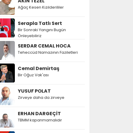
AKIN TEZEL
Ağaç Kesen Kızılderililer
Serapla Tatlı Sert
Bir Sonraki Yangını Bugün
Önleyebiliriz
SERDAR CEMAL HOCA
Teheccüd Namazının Faziletleri
Cemal Demirtaş
Bir Oğuz Vak'ası
YUSUF POLAT
Zirveye daha da zirveye
ERHAN DARGEÇİT
TBMM kapanmamalıdır