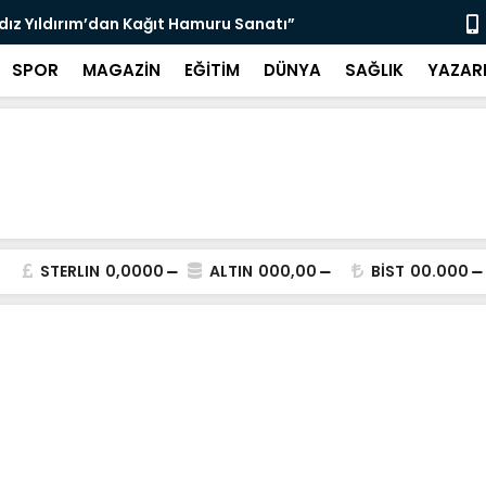
ldız Yıldırım’dan Kağıt Hamuru Sanatı”
“3 Bin 564 
SPOR
MAGAZİN
EĞİTİM
DÜNYA
SAĞLIK
YAZAR
STERLIN
0,0000
ALTIN
000,00
BİST
00.000