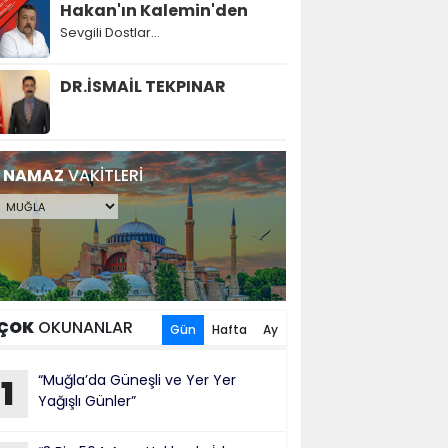
Hakan'ın Kalemin'den
Sevgili Dostlar...
DR.İSMAİL TEKPINAR
NAMAZ
VAKİTLERİ
ÇOK
OKUNANLAR
Gün
Hafta
Ay
“Muğla’da Güneşli ve Yer Yer
1
Yağışlı Günler”