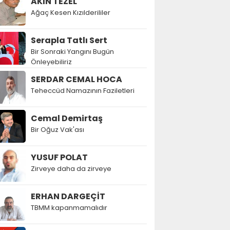
AKIN TEZEL
Ağaç Kesen Kızılderililer
Serapla Tatlı Sert
Bir Sonraki Yangını Bugün
Önleyebiliriz
SERDAR CEMAL HOCA
Teheccüd Namazının Faziletleri
Cemal Demirtaş
Bir Oğuz Vak'ası
YUSUF POLAT
Zirveye daha da zirveye
ERHAN DARGEÇİT
TBMM kapanmamalıdır