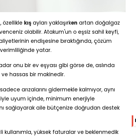
i
, özellikle
kış
ayları yaklaşırk
en
artan doğalgaz
enceniz olabilir. Atakum'un o eşsiz sahil keyfi,
liyetlerinin endişesine bıraktığında, çözüm
verimliliğinde yatar.
dar onu bir ev eşyası gibi görse de, aslında
k ve hassas bir makinedir.
 sadece arızalarını gidermekle kalmıyor, aynı
riyle uyum içinde, minimum enerjiyle
 sağlayarak aile bütçenize doğrudan destek
i kullanımla, yüksek faturalar ve beklenmedik