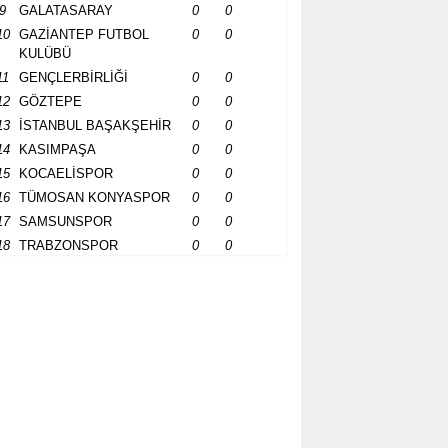
9
GALATASARAY
0
0
10
GAZİANTEP FUTBOL
0
0
KULÜBÜ
11
GENÇLERBİRLİĞİ
0
0
12
GÖZTEPE
0
0
13
İSTANBUL BAŞAKŞEHİR
0
0
14
KASIMPAŞA
0
0
15
KOCAELİSPOR
0
0
16
TÜMOSAN KONYASPOR
0
0
17
SAMSUNSPOR
0
0
18
TRABZONSPOR
0
0