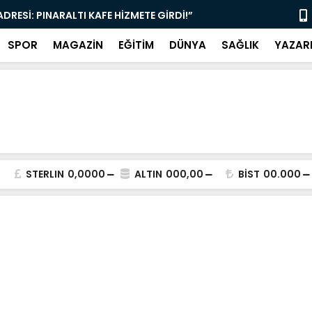
 ADRESİ: PINARALTI KAFE HİZMETE GİRDİ!”
“SİYASETİN
ARADA!”
SPOR
MAGAZİN
EĞİTİM
DÜNYA
SAĞLIK
YAZAR
STERLIN
0,0000
ALTIN
000,00
BİST
00.000