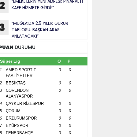
“EMEKLİLERİN YENİ ADRESİ: PINARALTI
2
KAFE HİZMETE GİRDİ!”
“MUĞLA’DA 2,5 YILLIK GURUR
3
TABLOSU: BAŞKAN ARAS
ANLATACAK!”
PUAN
DURUMU
Süper Lig
O
P
1
AMED SPORTİF
0
0
FAALİYETLER
2
BEŞİKTAŞ
0
0
3
CORENDON
0
0
ALANYASPOR
4
ÇAYKUR RİZESPOR
0
0
5
ÇORUM
0
0
6
ERZURUMSPOR
0
0
7
EYÜPSPOR
0
0
8
FENERBAHÇE
0
0