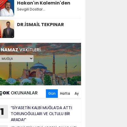
Hakan'ın Kalemin'den
Sevgili Dostlar...
DR.İSMAİL TEKPINAR
NAMAZ
VAKİTLERİ
ÇOK
OKUNANLAR
Gün
Hafta
Ay
“SİYASETİN KALBİ MUĞLA’DA ATTI:
1
TORUNOĞULLARI VE OLTULU BİR
ARADA!”