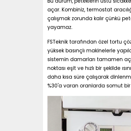
Bu durum, peteklerin üstü sıcakken
açar. Kombiniz, termostat aracılığ
çalışmak zorunda kalır çünkü petekl
yayamaz.
FSTeknik tarafından özel tortu ç
yüksek basınçlı makinelerle yapıl
sistemin damarları tamamen açılı
noktası eşit ve hızlı bir şekilde ıs
daha kısa süre çalışarak dinlenm
%30'a varan oranlarda somut bir 