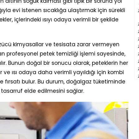
 altının soğuk kalması gibi tipik bir soruna yol
ıyla evi istenen sıcaklığa ulaştırmak için sürekli
er, içlerindeki ısıyı odaya verimli bir şekilde
özücü kimyasallar ve tesisata zarar vermeyen
an profesyonel petek temizliği işlemi sayesinde,
r. Bunun doğal bir sonucu olarak, peteklerin her
ınır ve ısı odaya daha verimli yayıldığı için kombi
e fırsatı bulur. Bu durum, doğalgaz tüketiminde
tasarruf elde edilmesini sağlar.