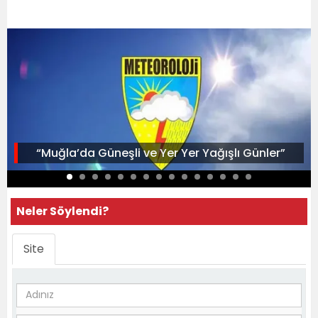
“Muğla’da Güneşli ve Yer Yer Yağışlı Günler”
Neler Söylendi?
Site