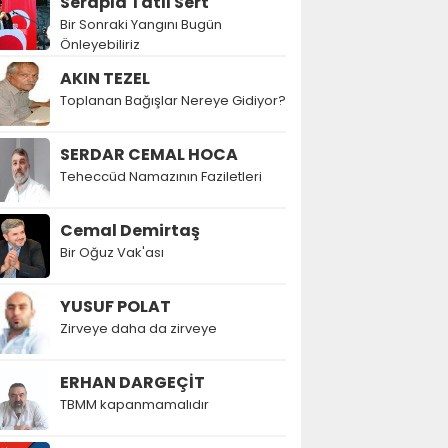
Serapla Tatlı Sert
Bir Sonraki Yangını Bugün
Önleyebiliriz
AKIN TEZEL
Toplanan Bağışlar Nereye Gidiyor?
SERDAR CEMAL HOCA
Teheccüd Namazının Faziletleri
Cemal Demirtaş
Bir Oğuz Vak'ası
YUSUF POLAT
Zirveye daha da zirveye
ERHAN DARGEÇİT
TBMM kapanmamalıdır