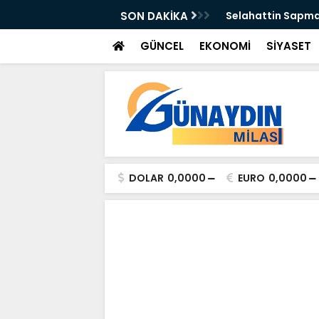
n Önleyebiliriz" Çağrısı
SON DAKİKA
Selahattin Sapma
GÜNCEL
EKONOMİ
SİYASET
DOLAR
0,0000
EURO
0,0000