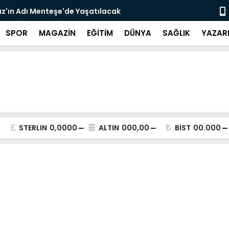
z'ın Adı Menteşe'de Yaşatılacak
Emekli Kafe
SPOR
MAGAZİN
EĞİTİM
DÜNYA
SAĞLIK
YAZAR
STERLIN
0,0000
ALTIN
000,00
BİST
00.000