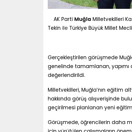
AK Parti
Muğla
Milletvekilleri
Tekin
ile
Türkiye Büyük Millet Mecl
Gerçekleştirilen görüşmede Muğl
genelinde tamamlanan, yapımı d
değerlendirildi.
Milletvekilleri, Muğla’nın eğitim 
hakkında görüş alışverişinde b
geçirilmesi planlanan yeni eğiti
Görüşmede, öğrencilerin daha mo
için yürütülen çalışmaların önemi