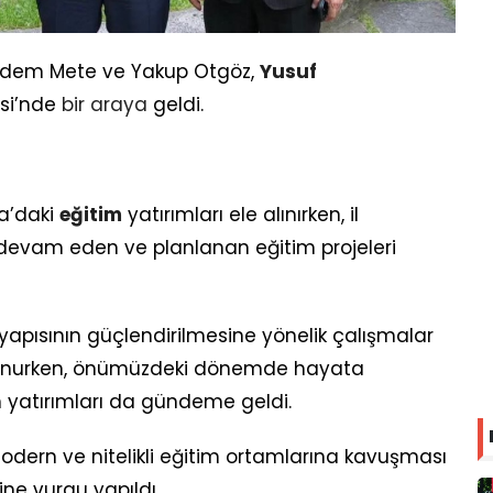
 Kadem Mete ve Yakup Otgöz,
Yusuf
isi’nde
bir
araya
geldi.
a’daki
eğitim
yatırımları ele alınırken, il
evam eden ve planlanan eğitim projeleri
altyapısının güçlendirilmesine yönelik çalışmalar
ulunurken, önümüzdeki dönemde hayata
m yatırımları da gündeme geldi.
dern ve nitelikli eğitim ortamlarına kavuşması
ne vurgu yapıldı.