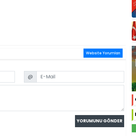
Website Yorumları
Email
@