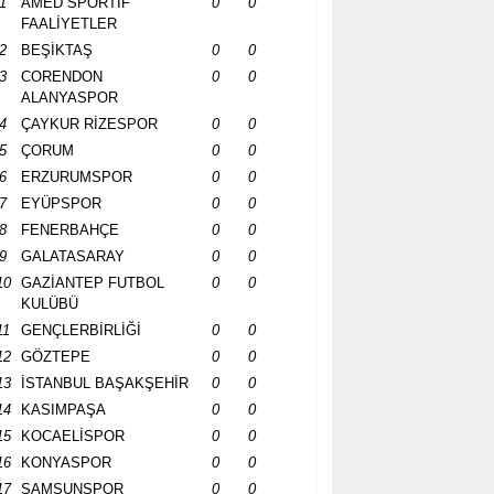
1
AMED SPORTİF
0
0
FAALİYETLER
2
BEŞİKTAŞ
0
0
3
CORENDON
0
0
ALANYASPOR
4
ÇAYKUR RİZESPOR
0
0
5
ÇORUM
0
0
6
ERZURUMSPOR
0
0
7
EYÜPSPOR
0
0
8
FENERBAHÇE
0
0
9
GALATASARAY
0
0
10
GAZİANTEP FUTBOL
0
0
KULÜBÜ
11
GENÇLERBİRLİĞİ
0
0
12
GÖZTEPE
0
0
13
İSTANBUL BAŞAKŞEHİR
0
0
14
KASIMPAŞA
0
0
15
KOCAELİSPOR
0
0
16
KONYASPOR
0
0
17
SAMSUNSPOR
0
0