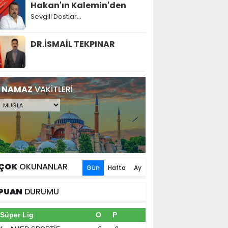
Hakan'ın Kalemin'den
Sevgili Dostlar...
DR.İSMAİL TEKPINAR
NAMAZ
VAKİTLERİ
ÇOK
OKUNANLAR
Gün
Hafta
Ay
PUAN
DURUMU
Süper Lig
O
P