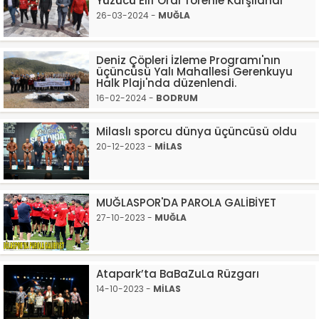
Yüzücü Elif Oral Törenle Karşılandı
26-03-2024 -
MUĞLA
Deniz Çöpleri İzleme Programı'nın
üçüncüsü Yalı Mahallesi Gerenkuyu
Halk Plajı'nda düzenlendi.
16-02-2024 -
BODRUM
Milaslı sporcu dünya üçüncüsü oldu
20-12-2023 -
MİLAS
MUĞLASPOR'DA PAROLA GALİBİYET
27-10-2023 -
MUĞLA
Atapark’ta BaBaZuLa Rüzgarı
14-10-2023 -
MİLAS