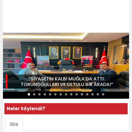
“SİYASETİN KALBİ MUĞLA’DA ATTI:
TORUNOĞULLARI VE OLTULU BİR ARADA!”
Neler Söylendi?
Site