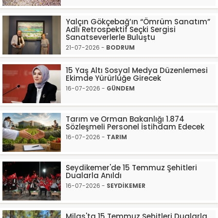
Yalçın Gökçebağ’ın “Ömrüm Sanatım”
Adlı Retrospektif Seçki Sergisi
Sanatseverlerle Buluştu
21-07-2026 -
BODRUM
15 Yaş Altı Sosyal Medya Düzenlemesi
Ekimde Yürürlüğe Girecek
16-07-2026 -
GÜNDEM
Tarım ve Orman Bakanlığı 1.874
Sözleşmeli Personel İstihdam Edecek
16-07-2026 -
TARIM
Seydikemer'de 15 Temmuz Şehitleri
Dualarla Anıldı
16-07-2026 -
SEYDİKEMER
Milas'ta 15 Temmuz Şehitleri Dualarla