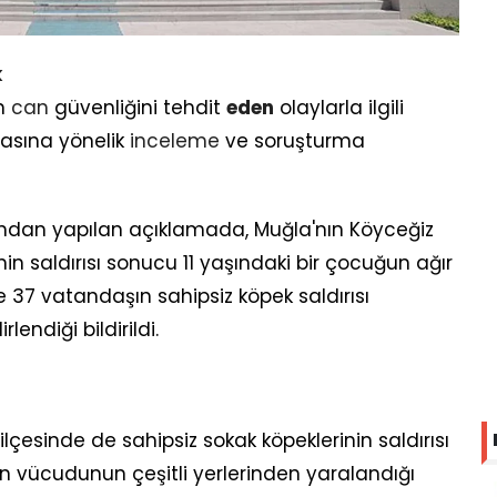
k
n
can
güvenliğini tehdit
eden
olaylarla ilgili
asına yönelik
inceleme
ve soruşturma
an yapılan açıklamada, Muğla'nın Köyceğiz
nin saldırısı sonucu 11 yaşındaki bir çocuğun ağır
de 37 vatandaşın sahipsiz köpek saldırısı
endiği bildirildi.
esinde de sahipsiz sokak köpeklerinin saldırısı
ın vücudunun çeşitli yerlerinden yaralandığı