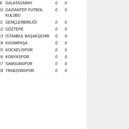
9
GALATASARAY
0
0
10
GAZİANTEP FUTBOL
0
0
KULÜBÜ
11
GENÇLERBİRLİĞİ
0
0
12
GÖZTEPE
0
0
13
İSTANBUL BAŞAKŞEHİR
0
0
14
KASIMPAŞA
0
0
15
KOCAELİSPOR
0
0
16
KONYASPOR
0
0
17
SAMSUNSPOR
0
0
18
TRABZONSPOR
0
0