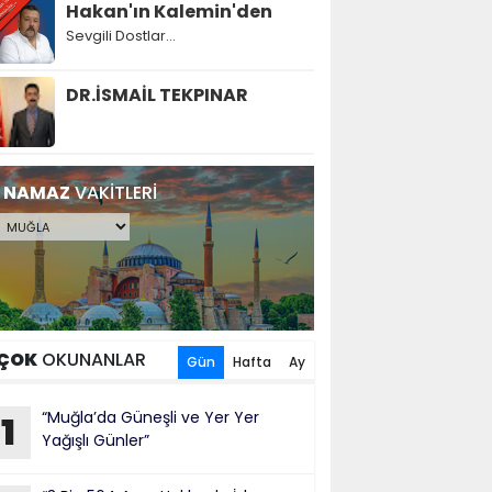
Hakan'ın Kalemin'den
Sevgili Dostlar...
DR.İSMAİL TEKPINAR
NAMAZ
VAKİTLERİ
ÇOK
OKUNANLAR
Gün
Hafta
Ay
“Muğla’da Güneşli ve Yer Yer
1
Yağışlı Günler”