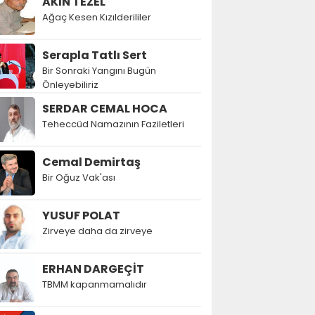
AKIN TEZEL
Ağaç Kesen Kızılderililer
Serapla Tatlı Sert
Bir Sonraki Yangını Bugün
Önleyebiliriz
SERDAR CEMAL HOCA
Teheccüd Namazının Faziletleri
Cemal Demirtaş
Bir Oğuz Vak'ası
YUSUF POLAT
Zirveye daha da zirveye
ERHAN DARGEÇİT
TBMM kapanmamalıdır