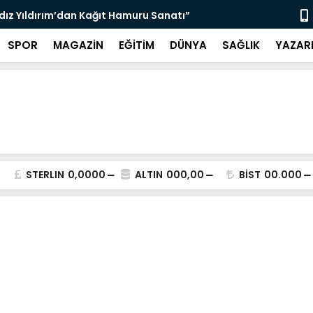
ldız Yıldırım’dan Kağıt Hamuru Sanatı”
“3 Bin 564 
SPOR
MAGAZİN
EĞİTİM
DÜNYA
SAĞLIK
YAZAR
STERLIN
0,0000
ALTIN
000,00
BİST
00.000