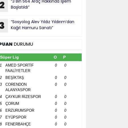
“3 Bin 564 Araç Hakkında İşlem
2
Başlatıldı”
“Sosyolog Alev Yıldız Yıldırım’dan
3
Kağıt Hamuru Sanatı”
PUAN
DURUMU
Süper Lig
O
P
1
AMED SPORTİF
0
0
FAALİYETLER
2
BEŞİKTAŞ
0
0
3
CORENDON
0
0
ALANYASPOR
4
ÇAYKUR RİZESPOR
0
0
5
ÇORUM
0
0
6
ERZURUMSPOR
0
0
7
EYÜPSPOR
0
0
8
FENERBAHÇE
0
0