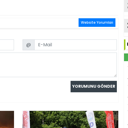
Website Yorumları
Email
@