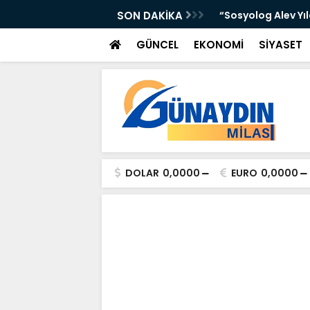
 Yer Yağışlı Günler”
SON DAKİKA
“Sosyolog Alev Yı
GÜNCEL
EKONOMİ
SİYASET
DOLAR
0,0000
EURO
0,0000