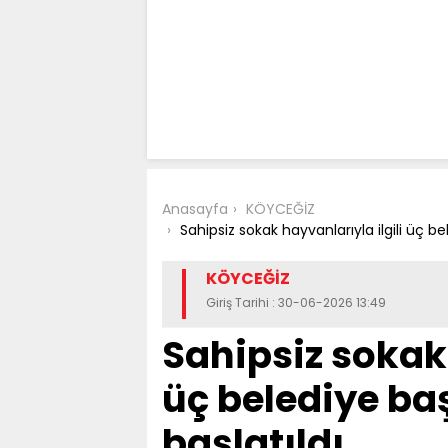
Anasayfa
KÖYCEĞİZ
Sahipsiz sokak hayvanlarıyla ilgili üç b
KÖYCEĞİZ
Giriş Tarihi : 30-06-2026 13:49
Sahipsiz sokak 
üç belediye ba
başlatıldı