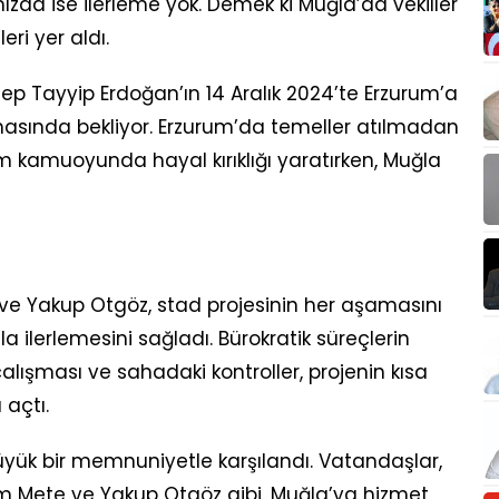
zda ise ilerleme yok. Demek ki Muğla’da vekiller
leri yer aldı.
 Tayyip Erdoğan’ın 14 Aralık 2024’te Erzurum’a
masında bekliyor. Erzurum’da temeller atılmadan
m kamuoyunda hayal kırıklığı yaratırken, Muğla
 ve Yakup Otgöz, stad projesinin her aşamasını
a ilerlemesini sağladı. Bürokratik süreçlerin
çalışması ve sahadaki kontroller, projenin kısa
açtı.
k bir memnuniyetle karşılandı. Vatandaşlar,
em Mete ve Yakup Otgöz gibi, Muğla’ya hizmet