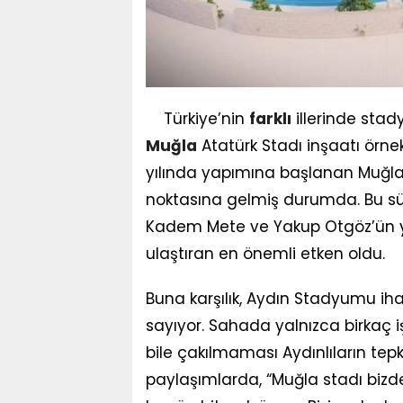
Türkiye’nin
farklı
illerinde stady
Muğla
Atatürk Stadı inşaatı örn
yılında yapımına başlanan Muğla A
noktasına gelmiş durumda. Bu süreç
Kadem Mete ve Yakup Otgöz’ün yak
ulaştıran en önemli etken oldu.
Buna karşılık, Aydın Stadyumu ih
sayıyor. Sahada yalnızca birkaç 
bile çakılmaması Aydınlıların tep
paylaşımlarda, “Muğla stadı bizden