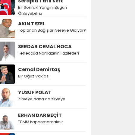
Serapla Tatlı Sert
Bir Sonraki Yangını Bugün
Önleyebiliriz
AKIN TEZEL
Toplanan Bağışlar Nereye Gidiyor?
SERDAR CEMAL HOCA
Teheccüd Namazının Faziletleri
Cemal Demirtaş
Bir Oğuz Vak'ası
YUSUF POLAT
Zirveye daha da zirveye
ERHAN DARGEÇİT
TBMM kapanmamalıdır