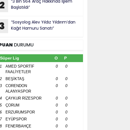
“3 Bin 564 Araç Hakkında İşlem
2
Başlatıldı”
“Sosyolog Alev Yıldız Yıldırım’dan
3
Kağıt Hamuru Sanatı”
PUAN
DURUMU
Süper Lig
O
P
1
AMED SPORTİF
0
0
FAALİYETLER
2
BEŞİKTAŞ
0
0
3
CORENDON
0
0
ALANYASPOR
4
ÇAYKUR RİZESPOR
0
0
5
ÇORUM
0
0
6
ERZURUMSPOR
0
0
7
EYÜPSPOR
0
0
8
FENERBAHÇE
0
0