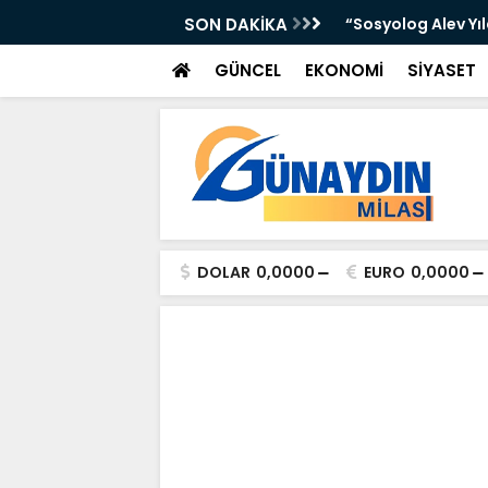
 Yer Yağışlı Günler”
SON DAKİKA
“Sosyolog Alev Yı
GÜNCEL
EKONOMİ
SİYASET
DOLAR
0,0000
EURO
0,0000