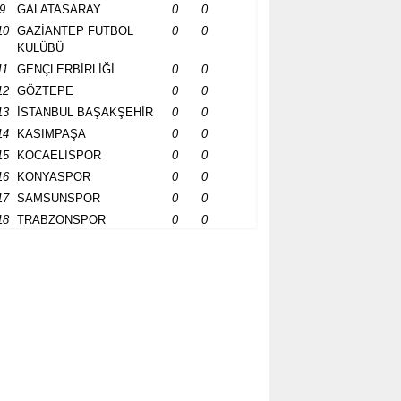
9
GALATASARAY
0
0
10
GAZİANTEP FUTBOL
0
0
KULÜBÜ
11
GENÇLERBİRLİĞİ
0
0
12
GÖZTEPE
0
0
13
İSTANBUL BAŞAKŞEHİR
0
0
14
KASIMPAŞA
0
0
15
KOCAELİSPOR
0
0
16
KONYASPOR
0
0
17
SAMSUNSPOR
0
0
18
TRABZONSPOR
0
0