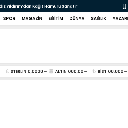
ldız Yıldırım’dan Kağıt Hamuru Sanatı”
“3 Bin 564 
SPOR
MAGAZİN
EĞİTİM
DÜNYA
SAĞLIK
YAZAR
STERLIN
0,0000
ALTIN
000,00
BİST
00.000