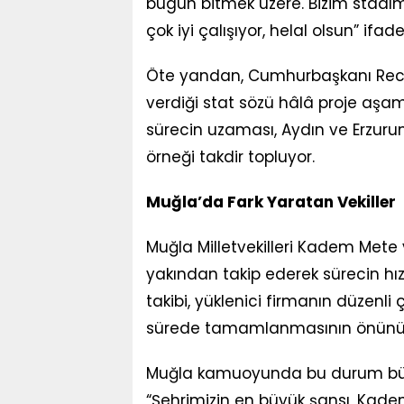
bugün bitmek üzere. Bizim stadımı
çok iyi çalışıyor, helal olsun” ifade
Öte yandan, Cumhurbaşkanı Recep
verdiği stat sözü hâlâ proje aşa
sürecin uzaması, Aydın ve Erzuru
örneği takdir topluyor.
Muğla’da Fark Yaratan Vekiller
Muğla Milletvekilleri Kadem Mete
yakından takip ederek sürecin hızl
takibi, yüklenici firmanın düzenli 
sürede tamamlanmasının önünü 
Muğla kamuoyunda bu durum büyü
“Şehrimizin en büyük şansı, Kad