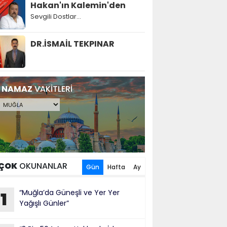
Hakan'ın Kalemin'den
Sevgili Dostlar...
DR.İSMAİL TEKPINAR
NAMAZ
VAKİTLERİ
ÇOK
OKUNANLAR
Gün
Hafta
Ay
“Muğla’da Güneşli ve Yer Yer
1
Yağışlı Günler”