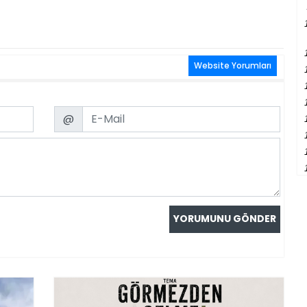
Website Yorumları
Email
@