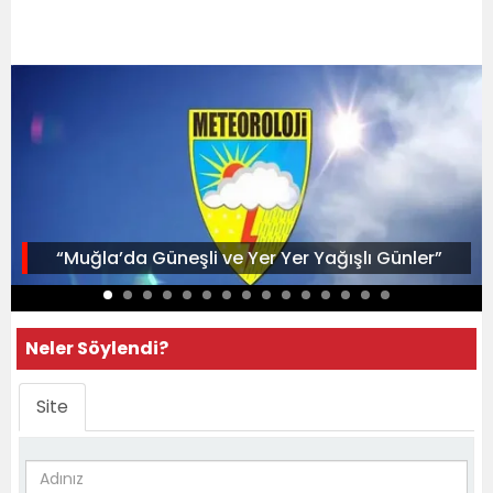
“Muğla’da Güneşli ve Yer Yer Yağışlı Günler”
Neler Söylendi?
Site