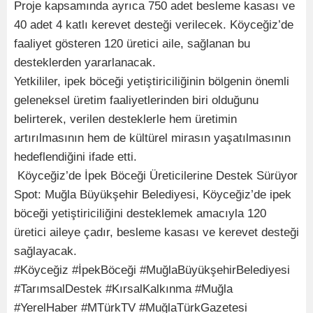
Proje kapsamında ayrıca 750 adet besleme kasası ve
40 adet 4 katlı kerevet desteği verilecek. Köyceğiz’de
faaliyet gösteren 120 üretici aile, sağlanan bu
desteklerden yararlanacak.
Yetkililer, ipek böceği yetiştiriciliğinin bölgenin önemli
geleneksel üretim faaliyetlerinden biri olduğunu
belirterek, verilen desteklerle hem üretimin
artırılmasının hem de kültürel mirasın yaşatılmasının
hedeflendiğini ifade etti.
Köyceğiz’de İpek Böceği Üreticilerine Destek Sürüyor
Spot: Muğla Büyükşehir Belediyesi, Köyceğiz’de ipek
böceği yetiştiriciliğini desteklemek amacıyla 120
üretici aileye çadır, besleme kasası ve kerevet desteği
sağlayacak.
#Köyceğiz #İpekBöceği #MuğlaBüyükşehirBelediyesi
#TarımsalDestek #KırsalKalkınma #Muğla
#YerelHaber #MTürkTV #MuğlaTürkGazetesi