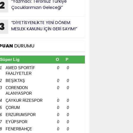
“Yazmacı: Terörsüz Türkiye
2
Çocuklarımızın Geleceği”
“DİYETİSYENLİKTE YENİ DÖNEM:
3
MESLEK KANUNU İÇİN GERİ SAYIM!”
PUAN
DURUMU
Süper Lig
O
P
1
AMED SPORTİF
0
0
FAALİYETLER
2
BEŞİKTAŞ
0
0
3
CORENDON
0
0
ALANYASPOR
4
ÇAYKUR RİZESPOR
0
0
5
ÇORUM
0
0
6
ERZURUMSPOR
0
0
7
EYÜPSPOR
0
0
8
FENERBAHÇE
0
0