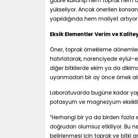
gübre kullanıp hem toprak hem de
yükseliyor. Ancak önerilen kons
yapıldığında hem maliyet artıyor
Eksik Elementler Verim ve Kalit
Öner, toprak örnekleme dönemlerin
hatırlatarak, narenciyede eylül–
diğer bitkilerde ekim ya da dikim
uyanmadan bir ay önce örnek alın
Laboratuvarda bugüne kadar yapıla
potasyum ve magnezyum eksiklikle
“Herhangi bir ya da birden fazla e
doğrudan olumsuz etkiliyor. Bu n
belirlenmesi için toprak ve bitki a