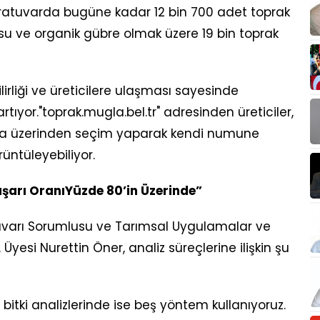
boratuvarda bugüne kadar 12 bin 700 adet toprak
su ve organik gübre olmak üzere 19 bin toprak
irliği ve üreticilere ulaşması sayesinde
tıyor."toprak.mugla.bel.tr" adresinden üreticiler,
ita üzerinden seçim yaparak kendi numune
rüntüleyebiliyor.
aşarı OranıYüzde 80’in Üzerinde”
atuvarı Sorumlusu ve Tarımsal Uygulamalar ve
Üyesi Nurettin Öner, analiz süreçlerine ilişkin şu
, bitki analizlerinde ise beş yöntem kullanıyoruz.