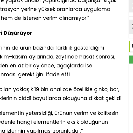
 yaprak analizi yaptırdığında başarışansıçok
antrasyon yerine yüksek oranlarda uygulama
 hem de istenen verim alınamıyor.”
eyi Düşürüyor
in de ürün bazında farklılık gösterdiğini
ekim–kasım aylarında, zeytinde hasat sonrası,
den en az bir ay önce, ağaçlarda ise
ması gerektiğini ifade etti.
n yaklaşık 19 bin analizde özellikle çinko, bor,
rinin ciddi boyutlarda olduğuna dikkat çekildi.
lementin yetersizliği, ürünün verim ve kalitesini
edenle hangi elementlerin eksik olduğunun
nalizlerinin yapılması zorunludur.”