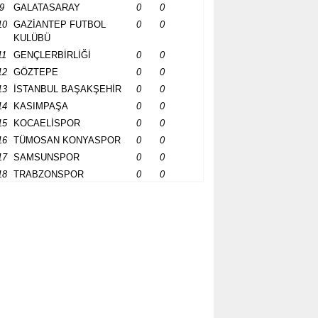
9
GALATASARAY
0
0
10
GAZİANTEP FUTBOL
0
0
KULÜBÜ
11
GENÇLERBİRLİĞİ
0
0
12
GÖZTEPE
0
0
13
İSTANBUL BAŞAKŞEHİR
0
0
14
KASIMPAŞA
0
0
15
KOCAELİSPOR
0
0
16
TÜMOSAN KONYASPOR
0
0
17
SAMSUNSPOR
0
0
18
TRABZONSPOR
0
0