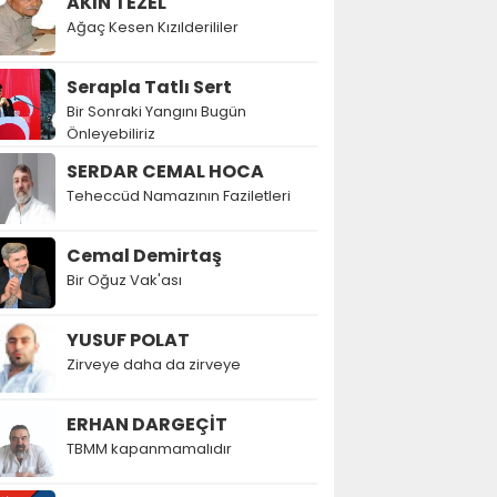
AKIN TEZEL
Ağaç Kesen Kızılderililer
Serapla Tatlı Sert
Bir Sonraki Yangını Bugün
Önleyebiliriz
SERDAR CEMAL HOCA
Teheccüd Namazının Faziletleri
Cemal Demirtaş
Bir Oğuz Vak'ası
YUSUF POLAT
Zirveye daha da zirveye
ERHAN DARGEÇİT
TBMM kapanmamalıdır