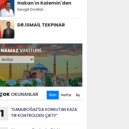
Hakan'ın Kalemin'den
Sevgili Dostlar...
DR.İSMAİL TEKPINAR
NAMAZ
VAKİTLERİ
ÇOK
OKUNANLAR
Gün
Hafta
Ay
“DAMLIBOĞAZ’DA KORKUTAN KAZA:
1
TIR KONTROLDEN ÇIKTI!”