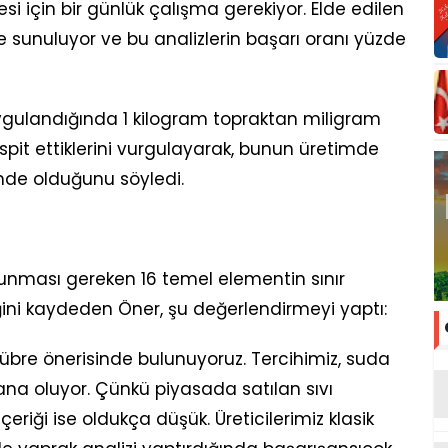
i için bir günlük çalışma gerekiyor. Elde edilen
ze sunuluyor ve bu analizlerin başarı oranı yüzde
ygulandığında 1 kilogram topraktan miligram
spit ettiklerini vurgulayarak, bunun üretimde
nemde olduğunu söyledi.
bulunması gereken 16 temel elementin sınır
diğini kaydeden Öner, şu değerlendirmeyi yaptı:
 gübre önerisinde bulunuyoruz. Tercihimiz, suda
ana oluyor. Çünkü piyasada satılan sıvı
çeriği ise oldukça düşük. Üreticilerimiz klasik