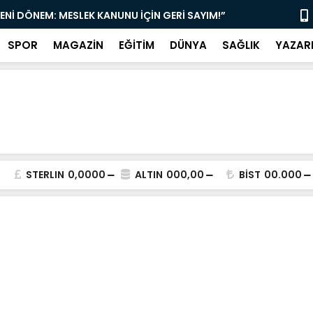
YENİ DÖNEM: MESLEK KANUNU İÇİN GERİ SAYIM!”
“DAMLIBOĞA
SPOR
MAGAZİN
EĞİTİM
DÜNYA
SAĞLIK
YAZAR
STERLIN
0,0000
ALTIN
000,00
BİST
00.000