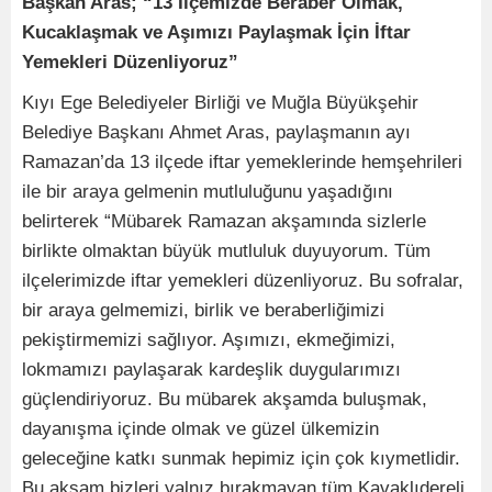
Başkan Aras; “13 İlçemizde Beraber Olmak,
Kucaklaşmak ve Aşımızı Paylaşmak İçin İftar
Yemekleri Düzenliyoruz”
Kıyı Ege Belediyeler Birliği ve Muğla Büyükşehir
Belediye Başkanı Ahmet Aras, paylaşmanın ayı
Ramazan’da 13 ilçede iftar yemeklerinde hemşehrileri
ile bir araya gelmenin mutluluğunu yaşadığını
belirterek “Mübarek Ramazan akşamında sizlerle
birlikte olmaktan büyük mutluluk duyuyorum. Tüm
ilçelerimizde iftar yemekleri düzenliyoruz. Bu sofralar,
bir araya gelmemizi, birlik ve beraberliğimizi
pekiştirmemizi sağlıyor. Aşımızı, ekmeğimizi,
lokmamızı paylaşarak kardeşlik duygularımızı
güçlendiriyoruz. Bu mübarek akşamda buluşmak,
dayanışma içinde olmak ve güzel ülkemizin
geleceğine katkı sunmak hepimiz için çok kıymetlidir.
Bu akşam bizleri yalnız bırakmayan tüm Kavaklıdereli