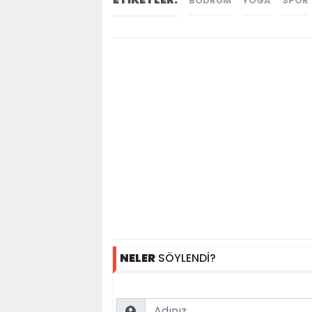
BODRUM
YOGA
SPOR
NELER
SÖYLENDİ?
Name