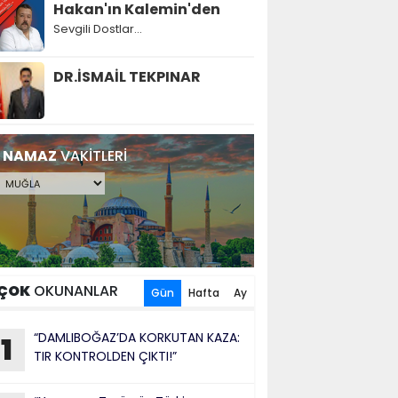
Hakan'ın Kalemin'den
Sevgili Dostlar...
DR.İSMAİL TEKPINAR
NAMAZ
VAKİTLERİ
ÇOK
OKUNANLAR
Gün
Hafta
Ay
“DAMLIBOĞAZ’DA KORKUTAN KAZA:
1
TIR KONTROLDEN ÇIKTI!”