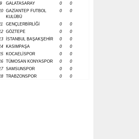
9
GALATASARAY
0
0
10
GAZİANTEP FUTBOL
0
0
KULÜBÜ
11
GENÇLERBİRLİĞİ
0
0
12
GÖZTEPE
0
0
13
İSTANBUL BAŞAKŞEHİR
0
0
14
KASIMPAŞA
0
0
15
KOCAELİSPOR
0
0
16
TÜMOSAN KONYASPOR
0
0
17
SAMSUNSPOR
0
0
18
TRABZONSPOR
0
0