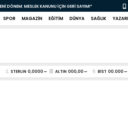
YENİ DÖNEM: MESLEK KANUNU İÇİN GERİ SAYIM!”
“DAMLIBOĞA
SPOR
MAGAZİN
EĞİTİM
DÜNYA
SAĞLIK
YAZAR
STERLIN
0,0000
ALTIN
000,00
BİST
00.000