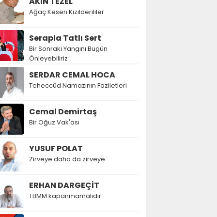
AKIN TEZEL
Ağaç Kesen Kızılderililer
Serapla Tatlı Sert
Bir Sonraki Yangını Bugün
Önleyebiliriz
SERDAR CEMAL HOCA
Teheccüd Namazının Faziletleri
Cemal Demirtaş
Bir Oğuz Vak'ası
YUSUF POLAT
Zirveye daha da zirveye
ERHAN DARGEÇİT
TBMM kapanmamalıdır