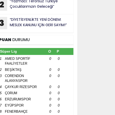
“Yazmacı: Terörsüz Türkiye
2
Çocuklarımızın Geleceği”
“DİYETİSYENLİKTE YENİ DÖNEM:
3
MESLEK KANUNU İÇİN GERİ SAYIM!”
PUAN
DURUMU
Süper Lig
O
P
1
AMED SPORTİF
0
0
FAALİYETLER
2
BEŞİKTAŞ
0
0
3
CORENDON
0
0
ALANYASPOR
4
ÇAYKUR RİZESPOR
0
0
5
ÇORUM
0
0
6
ERZURUMSPOR
0
0
7
EYÜPSPOR
0
0
8
FENERBAHÇE
0
0