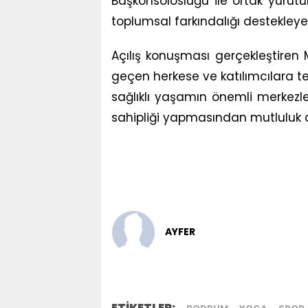
Başkonsolosluğu ile ortak yürütül
toplumsal farkındalığı destekleye
Açılış konuşması gerçekleştiren
geçen herkese ve katılımcılara te
sağlıklı yaşamın önemli merkezl
sahipliği yapmasından mutluluk du
AYFER
ETİKETLER: