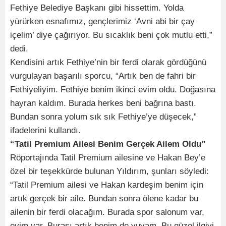
Fethiye Belediye Başkanı gibi hissettim. Yolda
yürürken esnafımız, gençlerimiz ‘Avni abi bir çay
içelim’ diye çağırıyor. Bu sıcaklık beni çok mutlu etti,”
dedi.
Kendisini artık Fethiye’nin bir ferdi olarak gördüğünü
vurgulayan başarılı sporcu, “Artık ben de fahri bir
Fethiyeliyim. Fethiye benim ikinci evim oldu. Doğasına
hayran kaldım. Burada herkes beni bağrına bastı.
Bundan sonra yolum sık sık Fethiye’ye düşecek,”
ifadelerini kullandı.
“Tatil Premium Ailesi Benim Gerçek Ailem Oldu”
Röportajında Tatil Premium ailesine ve Hakan Bey’e
özel bir teşekkürde bulunan Yıldırım, şunları söyledi:
“Tatil Premium ailesi ve Hakan kardeşim benim için
artık gerçek bir aile. Bundan sonra ölene kadar bu
ailenin bir ferdi olacağım. Burada spor salonum var,
evim var. Burası artık benim de yuvam. Bu güzel ilgiyi