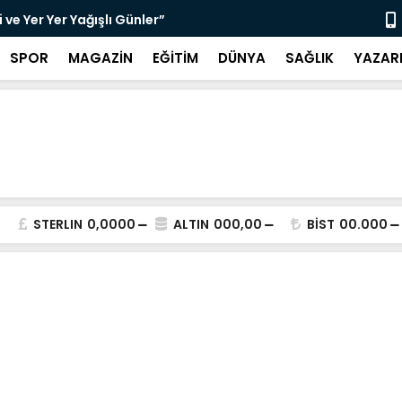
ldız Yıldırım’dan Kağıt Hamuru Sanatı”
“3 Bin 564 
SPOR
MAGAZİN
EĞİTİM
DÜNYA
SAĞLIK
YAZAR
STERLIN
0,0000
ALTIN
000,00
BİST
00.000