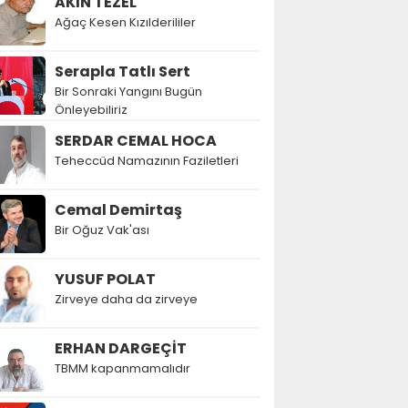
AKIN TEZEL
Ağaç Kesen Kızılderililer
Serapla Tatlı Sert
Bir Sonraki Yangını Bugün
Önleyebiliriz
SERDAR CEMAL HOCA
Teheccüd Namazının Faziletleri
Cemal Demirtaş
Bir Oğuz Vak'ası
YUSUF POLAT
Zirveye daha da zirveye
ERHAN DARGEÇİT
TBMM kapanmamalıdır