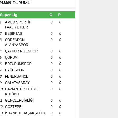
PUAN
DURUMU
Süper Lig
O
P
1
AMED SPORTİF
0
0
FAALİYETLER
2
BEŞİKTAŞ
0
0
3
CORENDON
0
0
ALANYASPOR
4
ÇAYKUR RİZESPOR
0
0
5
ÇORUM
0
0
6
ERZURUMSPOR
0
0
7
EYÜPSPOR
0
0
8
FENERBAHÇE
0
0
9
GALATASARAY
0
0
10
GAZİANTEP FUTBOL
0
0
KULÜBÜ
11
GENÇLERBİRLİĞİ
0
0
12
GÖZTEPE
0
0
13
İSTANBUL BAŞAKŞEHİR
0
0