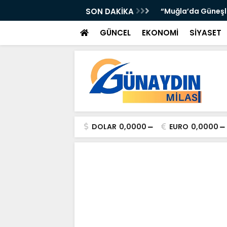
 Yer Yağışlı Günler”
SON DAKİKA
“Sosyolog Alev Yı
GÜNCEL
EKONOMİ
SİYASET
DOLAR
0,0000
EURO
0,0000