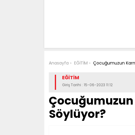
Anasayfa
EĞİTİM
Çocuğumuzun Karnes
EĞİTİM
Giriş Tarihi : 15-06-2023 11:12
Çocuğumuzun K
Söylüyor?