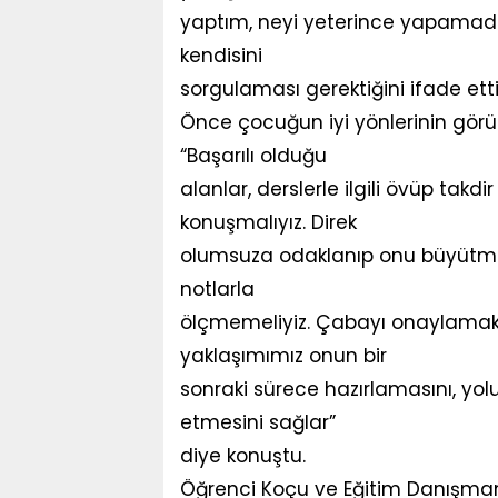
yaptım, neyi yeterince yapamadı
kendisini
sorgulaması gerektiğini ifade etti
Önce çocuğun iyi yönlerinin görül
“Başarılı olduğu
alanlar, derslerle ilgili övüp tak
konuşmalıyız. Direk
olumsuza odaklanıp onu büyütme
notlarla
ölçmemeliyiz. Çabayı onaylamak ç
yaklaşımımız onun bir
sonraki sürece hazırlamasını, y
etmesini sağlar”
diye konuştu.
Öğrenci Koçu ve Eğitim Danışmanı B