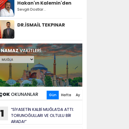
Hakan'ın Kalemin'den
Sevgili Dostlar...
DR.İSMAİL TEKPINAR
NAMAZ
VAKİTLERİ
ÇOK
OKUNANLAR
Gün
Hafta
Ay
“SİYASETİN KALBİ MUĞLA’DA ATTI:
1
TORUNOĞULLARI VE OLTULU BİR
ARADA!”