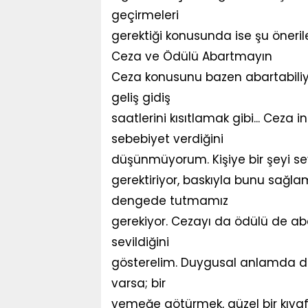
geçirmeleri
gerektiği konusunda ise şu öneri
Ceza ve Ödülü Abartmayın
Ceza konusunu bazen abartabiliyo
geliş gidiş
saatlerini kısıtlamak gibi... Ceza 
sebebiyet verdiğini
düşünmüyorum. Kişiye bir şeyi sev
gerektiriyor, baskıyla bunu sağla
dengede tutmamız
gerekiyor. Cezayı da ödülü de ab
sevildiğini
gösterelim. Duygusal anlamda de
varsa; bir
yemeğe götürmek, güzel bir kıyaf