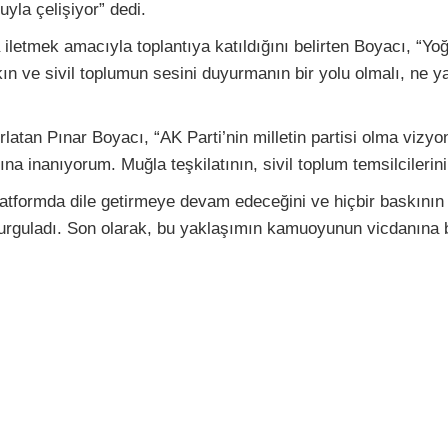
yla çelişiyor” dedi.
a iletmek amacıyla toplantıya katıldığını belirten Boyacı, 
ın ve sivil toplumun sesini duyurmanın bir yolu olmalı, ne ya
atan Pınar Boyacı, “AK Parti’nin milletin partisi olma vizyo
inanıyorum. Muğla teşkilatının, sivil toplum temsilcilerini 
 platformda dile getirmeye devam edeceğini ve hiçbir baskını
rguladı. Son olarak, bu yaklaşımın kamuoyunun vicdanına bır