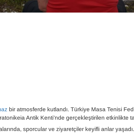
maz
bir atmosferde kutlandı. Türkiye Masa Tenisi Fede
atonikeia Antik Kenti’nde gerçekleştirilen etkinlikte ta
rında, sporcular ve ziyaretçiler keyifli anlar yaşadı. 