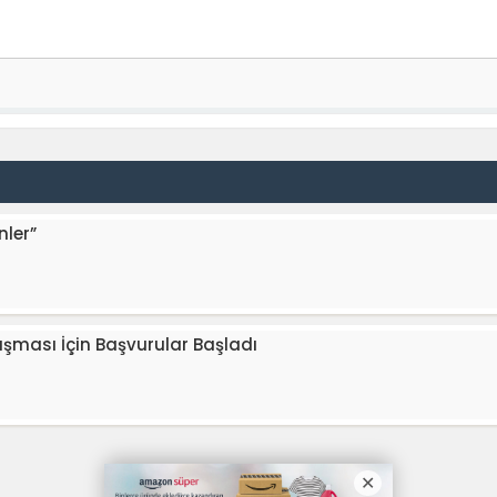
nler”
rışması İçin Başvurular Başladı