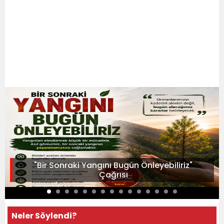
"Bir Sonraki Yangını Bugün Önleyebiliriz"
Çağrısı
Neler Söylendi?