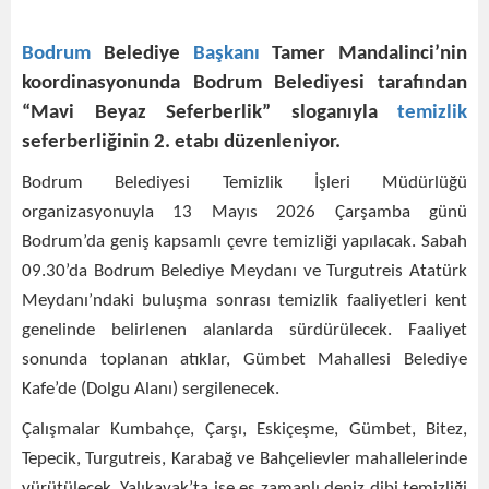
Bodrum
Belediye
Başkanı
Tamer Mandalinci’nin
koordinasyonunda Bodrum Belediyesi tarafından
“Mavi Beyaz Seferberlik” sloganıyla
temizlik
seferberliğinin 2. etabı düzenleniyor.
Bodrum Belediyesi Temizlik İşleri Müdürlüğü
organizasyonuyla 13 Mayıs 2026 Çarşamba günü
Bodrum’da geniş kapsamlı çevre temizliği yapılacak. Sabah
09.30’da Bodrum Belediye Meydanı ve Turgutreis Atatürk
Meydanı’ndaki buluşma sonrası temizlik faaliyetleri kent
genelinde belirlenen alanlarda sürdürülecek. Faaliyet
sonunda toplanan atıklar, Gümbet Mahallesi Belediye
Kafe’de (Dolgu Alanı) sergilenecek.
Çalışmalar Kumbahçe, Çarşı, Eskiçeşme, Gümbet, Bitez,
Tepecik, Turgutreis, Karabağ ve Bahçelievler mahallelerinde
yürütülecek. Yalıkavak’ta ise eş zamanlı deniz dibi temizliği