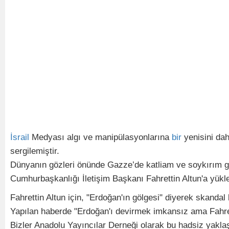
İsrail
Medyası algı ve manipülasyonlarına
bir
yenisini da
sergilemiştir.
Dünyanın gözleri önünde Gazze’de katliam ve soykırım ge
Cumhurbaşkanlığı İletişim Başkanı Fahrettin Altun'a yük
Fahrettin Altun için, "Erdoğan'ın gölgesi" diyerek skanda
Yapılan haberde "Erdoğan'ı devirmek imkansız ama Fahret
Bizler Anadolu Yayıncılar Derneği olarak bu hadsiz yakla