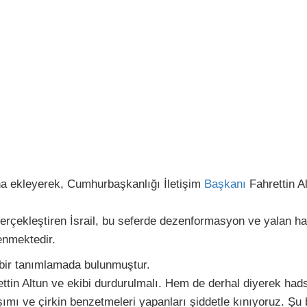
ha ekleyerek, Cumhurbaşkanlığı İletişim
Başkanı
Fahrettin A
rçekleştiren İsrail, bu seferde dezenformasyon ve yalan hab
lenmektedir.
l bir tanımlamada bulunmuştur.
tin Altun ve ekibi durdurulmalı. Hem de derhal diyerek ha
şımı ve çirkin benzetmeleri yapanları şiddetle kınıyoruz. Ş